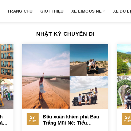
TRANG CHỦ
GIỚI THIỆU
XE LIMOUSINE
XE DU L
NHẬT KÝ CHUYẾN ĐI
ch
Đầu xuân khám phá Bàu
27
26
Th12
Th12
Bảo
Trắng Mũi Né: Tiểu
u
Sahara đẹp nhất Bình