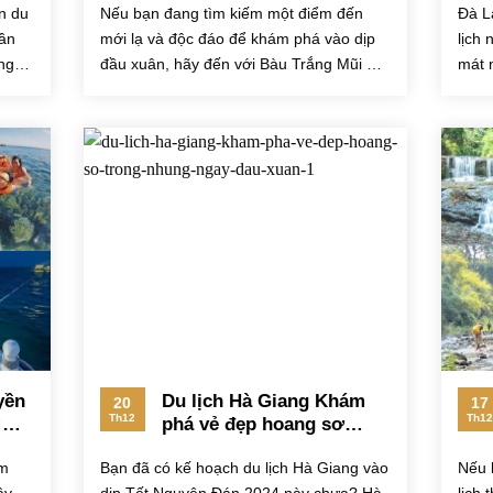
n du
Nếu bạn đang tìm kiếm một điểm đến
Đà L
Thuận
gần
mới lạ và độc đáo để khám phá vào dịp
lịch 
ng
đầu xuân, hãy đến với Bàu Trắng Mũi Né
mát 
– một trong...
tươi 
yền
Du lịch Hà Giang Khám
20
17
Th12
Th12
:
phá vẻ đẹp hoang sơ
ung
trong những ngày đầu
um
Bạn đã có kế hoạch du lịch Hà Giang vào
Nếu 
xuân