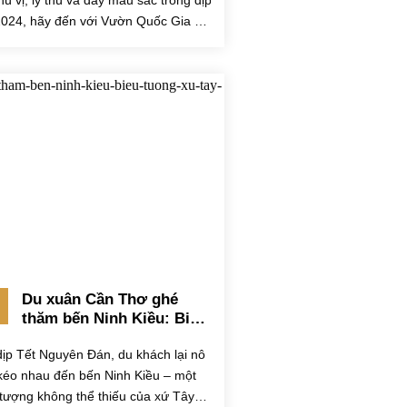
thú vị, lý thú và đầy màu sắc trong dịp
2024, hãy đến với Vườn Quốc Gia Bù
.
Du xuân Cần Thơ ghé
thăm bến Ninh Kiều: Biểu
tượng xứ Tây Đô
dịp Tết Nguyên Đán, du khách lại nô
kéo nhau đến bến Ninh Kiều – một
 tượng không thể thiếu của xứ Tây