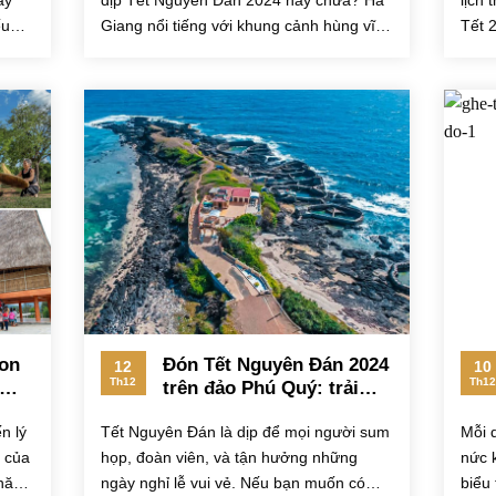
ây
dịp Tết Nguyên Đán 2024 này chưa? Hà
lịch 
ếu
Giang nổi tiếng với khung cảnh hùng vĩ
Tết 
và vẻ đẹp của...
Gia..
on
Đón Tết Nguyên Đán 2024
12
10
Th12
Th12
trên đảo Phú Quý: trải
nghiệm không thể bỏ lỡ
n lý
Tết Nguyên Đán là dịp để mọi người sum
Mỗi 
 của
họp, đoàn viên, và tận hưởng những
nức 
thăm
ngày nghỉ lễ vui vẻ. Nếu bạn muốn có
biểu