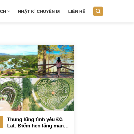
ỊCH
NHẬT KÍ CHUYẾN ĐI
LIÊN HỆ
Thung lũng tình yêu Đà
Lạt: Điểm hẹn lãng mạn
cho các cặp đôi trong dịp