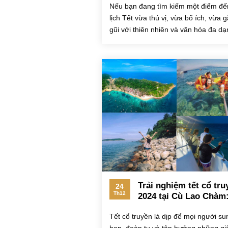
Nếu bạn đang tìm kiếm một điểm đế
xuân
lịch Tết vừa thú vị, vừa bổ ích, vừa 
gũi với thiên nhiên và văn hóa đa dạ
của các...
Trải nghiệm tết cổ tru
24
Th12
2024 tại Cù Lao Chàm
Đảo ngọc của miền Tr
Tết cổ truyền là dịp để mọi người s