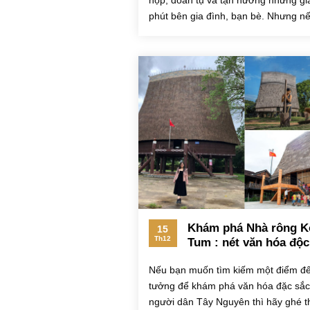
họp, đoàn tụ và tận hưởng những gi
phút bên gia đình, bạn bè. Nhưng n
bạn muốn thay đổi không...
Khám phá Nhà rông K
15
Th12
Tum : nét văn hóa độc
đáo của người Bana
Nếu bạn muốn tìm kiếm một điểm đế
trong mùa xuân 2024
tưởng để khám phá văn hóa đặc sắc
người dân Tây Nguyên thì hãy ghé 