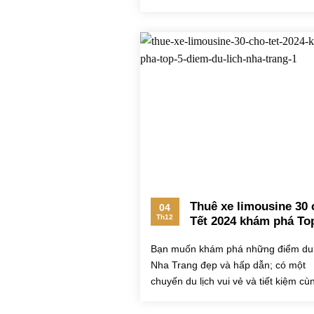
nhà rông Kon Tum...
Thuê xe limousine 30 
04
Th12
Tết 2024 khám phá To
điểm du lịch Nha Tran
Bạn muốn khám phá những điểm du 
Nha Trang đẹp và hấp dẫn; có một
chuyến du lịch vui vẻ và tiết kiệm cù
gia đình, bạn bè cho...