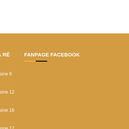
Á RẺ
FANPAGE FACEBOOK
sine 9
sine 12
sine 16
sine 17