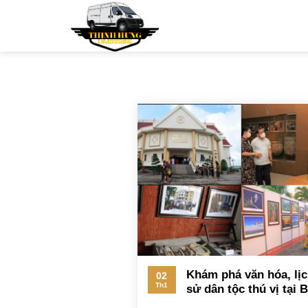
Bỏ
qua
nội
dung
Khám phá văn hóa, lị
02
Th1
sử dân tộc thú vị tại 
tàng Kon Tum vào đầ