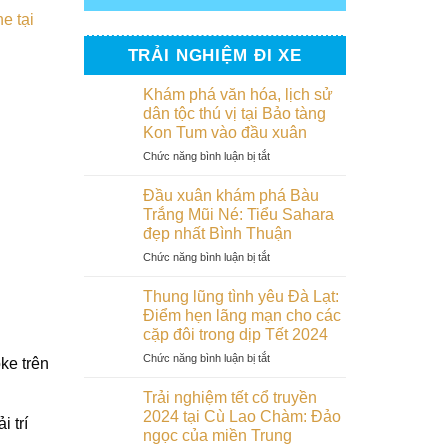
e tại
TRẢI NGHIỆM ĐI XE
Khám phá văn hóa, lịch sử
dân tộc thú vị tại Bảo tàng
Kon Tum vào đầu xuân
ở
Chức năng bình luận bị tắt
Khám
phá
Đầu xuân khám phá Bàu
văn
Trắng Mũi Né: Tiểu Sahara
hóa,
đẹp nhất Bình Thuận
lịch
ở
Chức năng bình luận bị tắt
sử
Đầu
dân
xuân
tộc
Thung lũng tình yêu Đà Lạt:
khám
thú
Điểm hẹn lãng mạn cho các
phá
vị
cặp đôi trong dịp Tết 2024
Bàu
tại
ở
Chức năng bình luận bị tắt
Trắng
Bảo
ke trên
Thung
Mũi
tàng
lũng
Né:
Kon
Trải nghiệm tết cổ truyền
tình
Tiểu
Tum
2024 tại Cù Lao Chàm: Đảo
 trí
yêu
Sahara
vào
ngọc của miền Trung
Đà
đẹp
đầu