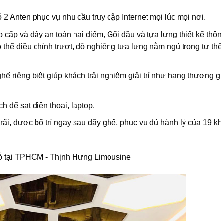
ó 2 Anten phục vụ nhu cầu truy cập Internet mọi lúc mọi nơi.
o cấp và dây an toàn hai điểm, Gối đầu và tựa lưng thiết kế thô
 thể điều chỉnh trượt, độ nghiêng tựa lưng nằm ngủ trong tư thế
hế riêng biệt giúp khách trải nghiệm giải trí như hạng thương gi
để sạt điện thoại, laptop.
ãi, được bố trí ngay sau dãy ghế, phục vụ đủ hành lý của 19 k