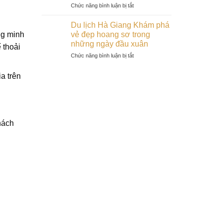
ở
Chức năng bình luận bị tắt
Lạt:
nhất
xuân
Trải
Điểm
Bình
nghiệm
hẹn
Thuận
Du lịch Hà Giang Khám phá
tết
lãng
ng minh
vẻ đẹp hoang sơ trong
cổ
mạn
những ngày đầu xuân
 thoải
truyền
cho
ở
Chức năng bình luận bị tắt
2024
các
Du
tại
cặp
lịch
Cù
đôi
a trên
Hà
Lao
trong
Giang
Chàm:
dịp
Khám
Đảo
Tết
phá
ngọc
2024
vẻ
của
hách
đẹp
miền
hoang
Trung
sơ
trong
những
ngày
đầu
xuân