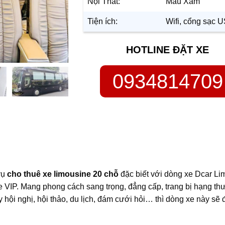
Nội Thất:
Màu Xám
Tiện ích:
Wifi, cổng sạc 
HOTLINE ĐẶT XE
0934814709
vụ
cho thuê xe limousine 20 chỗ
đặc biết với dòng xe Dcar Li
xe VIP. Mang phong cách sang trọng, đẳng cấp, trang bị hạng t
 hội nghị, hội thảo, du lịch, đám cưới hỏi… thì dòng xe này sẽ 