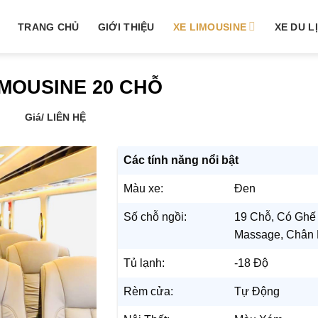
TRANG CHỦ
GIỚI THIỆU
XE LIMOUSINE
XE DU L
IMOUSINE 20 CHỖ
Giá
/ LIÊN HỆ
Các tính năng nổi bật
Màu xe:
Đen
Số chỗ ngồi:
19 Chỗ, Có Ghế
Massage, Chân
Tủ lạnh:
-18 Độ
Rèm cửa:
Tự Động