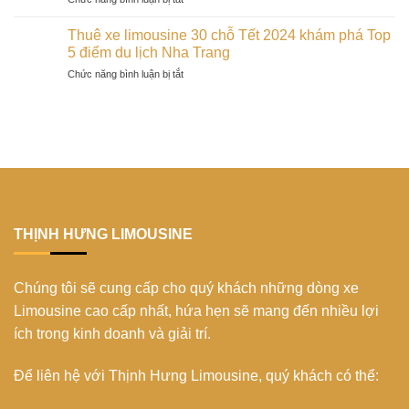
2024
hóa
dịp
Du
trên
độc
Tết
xuân
đảo
Thuê xe limousine 30 chỗ Tết 2024 khám phá Top
đáo
2024
Cần
Phú
5 điểm du lịch Nha Trang
của
Thơ
Quý:
người
ở
Chức năng bình luận bị tắt
ghé
trải
Bana
Thuê
thăm
nghiệm
trong
xe
bến
không
mùa
limousine
Ninh
thể
xuân
30
Kiều:
bỏ
2024
chỗ
Biểu
lỡ
Tết
tượng
2024
xứ
khám
Tây
phá
Đô
Top
THỊNH HƯNG LIMOUSINE
5
điểm
du
Chúng tôi sẽ cung cấp cho quý khách những dòng xe
lịch
Nha
Limousine cao cấp nhất, hứa hẹn sẽ mang đến nhiều lợi
Trang
ích trong kinh doanh và giải trí.
Để liên hệ với Thịnh Hưng Limousine, quý khách có thể: