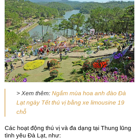
> Xem thêm:
Ngắm mùa hoa anh đào Đà
Lạt ngày Tết thú vị bằng xe limousine 19
chỗ
Các hoạt động thú vị và đa dạng tại Thung lũng
tình yêu Đà Lạt, như: