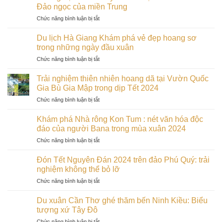
tình
Né:
Đảo ngọc của miền Trung
tàng
yêu
Tiểu
Kon
ở
Chức năng bình luận bị tắt
Đà
Sahara
Tum
Trải
Lạt:
đẹp
vào
nghiệm
Điểm
Du lịch Hà Giang Khám phá vẻ đẹp hoang sơ
nhất
đầu
tết
hẹn
trong những ngày đầu xuân
Bình
xuân
cổ
lãng
Thuận
ở
Chức năng bình luận bị tắt
truyền
mạn
Du
2024
cho
lịch
tại
Trải nghiệm thiên nhiên hoang dã tại Vườn Quốc
các
Hà
Cù
Gia Bù Gia Mập trong dịp Tết 2024
cặp
Giang
Lao
đôi
ở
Chức năng bình luận bị tắt
Khám
Chàm:
trong
Trải
phá
Đảo
dịp
nghiệm
vẻ
Khám phá Nhà rông Kon Tum : nét văn hóa độc
ngọc
Tết
thiên
đẹp
đáo của người Bana trong mùa xuân 2024
của
2024
nhiên
hoang
miền
ở
Chức năng bình luận bị tắt
hoang
sơ
Trung
Khám
dã
trong
phá
tại
Đón Tết Nguyên Đán 2024 trên đảo Phú Quý: trải
những
Nhà
Vườn
nghiệm không thể bỏ lỡ
ngày
rông
Quốc
đầu
ở
Chức năng bình luận bị tắt
Kon
Gia
xuân
Đón
Tum
Bù
Tết
:
Du xuân Cần Thơ ghé thăm bến Ninh Kiều: Biểu
Gia
Nguyên
nét
tượng xứ Tây Đô
Mập
Đán
văn
trong
ở
Chức năng bình luận bị tắt