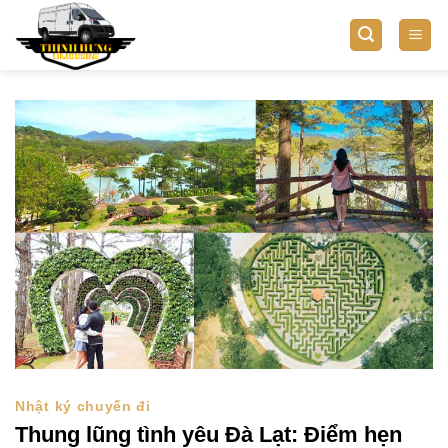
Bỏ
qua
nội
dung
Nhật ký chuyến đi
Thung lũng tình yêu Đà Lạt: Điểm hẹn