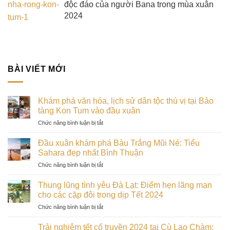
độc đáo của người Bana trong mùa xuân
2024
BÀI VIẾT MỚI
Khám phá văn hóa, lịch sử dân tộc thú vị tại Bảo
tàng Kon Tum vào đầu xuân
ở
Chức năng bình luận bị tắt
Khám
phá
Đầu xuân khám phá Bàu Trắng Mũi Né: Tiểu
văn
Sahara đẹp nhất Bình Thuận
hóa,
ở
Chức năng bình luận bị tắt
lịch
Đầu
sử
xuân
dân
Thung lũng tình yêu Đà Lạt: Điểm hẹn lãng mạn
khám
tộc
cho các cặp đôi trong dịp Tết 2024
phá
thú
ở
Chức năng bình luận bị tắt
Bàu
vị
Thung
Trắng
tại
lũng
Mũi
Trải nghiệm tết cổ truyền 2024 tại Cù Lao Chàm:
Bảo