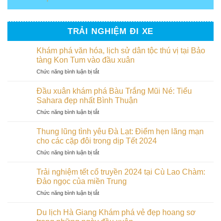
TRẢI NGHIỆM ĐI XE
Khám phá văn hóa, lịch sử dân tộc thú vị tại Bảo
tàng Kon Tum vào đầu xuân
ở
Chức năng bình luận bị tắt
Khám
phá
Đầu xuân khám phá Bàu Trắng Mũi Né: Tiểu
văn
Sahara đẹp nhất Bình Thuận
hóa,
ở
Chức năng bình luận bị tắt
lịch
Đầu
sử
xuân
dân
Thung lũng tình yêu Đà Lạt: Điểm hẹn lãng mạn
khám
tộc
cho các cặp đôi trong dịp Tết 2024
phá
thú
ở
Chức năng bình luận bị tắt
Bàu
vị
Thung
Trắng
tại
lũng
Mũi
Trải nghiệm tết cổ truyền 2024 tại Cù Lao Chàm:
Bảo
tình
Né:
Đảo ngọc của miền Trung
tàng
yêu
Tiểu
Kon
ở
Chức năng bình luận bị tắt
Đà
Sahara
Tum
Trải
Lạt:
đẹp
vào
nghiệm
Điểm
Du lịch Hà Giang Khám phá vẻ đẹp hoang sơ
nhất
đầu
tết
hẹn
Bình