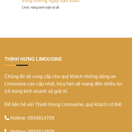
trong những ngày đầu xuân
xuân
cổ
lãng
Thuận
ở
Chức năng bình luận bị tắt
truyền
mạn
Du
2024
cho
lịch
tại
các
Hà
Cù
cặp
Giang
Lao
đôi
Khám
Chàm:
trong
phá
Đảo
dịp
vẻ
ngọc
Tết
đẹp
của
2024
hoang
miền
sơ
Trung
THỊNH HƯNG LIMOUSINE
trong
những
ngày
Chúng tôi sẽ cung cấp cho quý khách những dòng xe
đầu
xuân
Limousine cao cấp nhất, hứa hẹn sẽ mang đến nhiều lợi
ích trong kinh doanh và giải trí.
Để liên hệ với Thịnh Hưng Limousine, quý khách có thể:
Hotline: 0934814709
Hotline: 0934814609