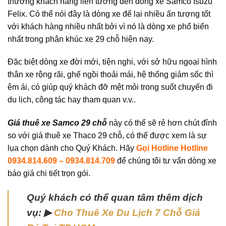
thường khách hàng liên tưởng đến dòng xe Samco Isuzu
Felix. Có thể nói đây là dòng xe để lại nhiều ấn tượng tốt
với khách hàng nhiều nhất bởi vì nó là dòng xe phổ biến
nhất trong phân khúc xe 29 chỗ hiện nay.
Đặc biệt dòng xe đời mới, tiện nghi, với sở hữu ngoại hình
thân xe rộng rãi, ghế ngồi thoải mái, hệ thống giảm sốc thì
êm ái, có giúp quý khách đỡ mệt mỏi trong suốt chuyến đi
du lịch, công tác hay tham quan v.v..
Giá thuê xe Samco 29 chỗ
này có thể sẽ rẻ hơn chút đỉnh
so với giá thuê xe Thaco 29 chỗ, có thể được xem là sự
lụa chọn dành cho Quý Khách.
Hãy
Gọi Hotline Hotline
0934.814.609 – 0934.814.709
để chúng tôi tư vấn dòng xe
báo giá chi tiết trọn gói.
Quý khách có thể quan tâm thêm dịch
vụ: ▶
Cho Thuê Xe Du Lịch 7 Chỗ Giá