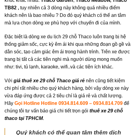
khúc khác nhau:
Thaco Garden
,
Thaco Meadow, Thaco
TB82 ,
tuy nhiên cả 3 dòng này không quá nhiều điểm
khách nên là bao nhiêu ? Do đó quý khách có thể an tâm
mà lựa chọn dòng xe phù hợp với chuyến đi của mình.
Đặc biệt là dòng xe du lịch 29 chỗ Thaco luôn trang bị hệ
thống giảm sốc, cực kỳ êm ái khi qua những đoạn gồ gề và
dằn sóc, tạo cảm giác êm ái trong hành trình. Trên xe được
trang bị tất cả các tiên nghi mà người dùng mong muốn
như: tivi, tủ lạnh, karaoke, wifi..và các tiện ích khác.
Với
giá thuê xe 29 chỗ Thaco giá rẻ
nên cũng tiết kiệm
chi phí rất nhiều cho quý khách hàng, bởi vậy dòng xe này
vừa đáp ứng được cả 2 tiêu chí là giá rẻ và chất lượng.
Hãy
Gọi Hotline Hotline 0934.814.609 – 0934.814.709
để
chúng tôi tư vấn báo giá chi tiết trọn gói
thuê xe 29 chỗ
thaco tại TPHCM
.
Quý khách có thể quan tâm thêm dịch