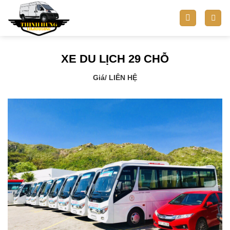
Bỏ
qua
nội
dung
XE DU LỊCH 29 CHỖ
Giá
/ LIÊN HỆ