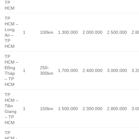
TP
HCM
TP
HCM –
Long
1
100km
1.300.000
2.000.000
2.500.000
2.8
An –
TP
HCM
TP
HCM –
Đồng
250-
1
1.700.000
2.400.000
3.000.000
3.2
Tháp
300km
– TP
HCM
TP
HCM –
Tiền
1
150km
1.500.000
2.300.000
2.800.000
3.0
Giang
– TP
HCM
TP
HCM -