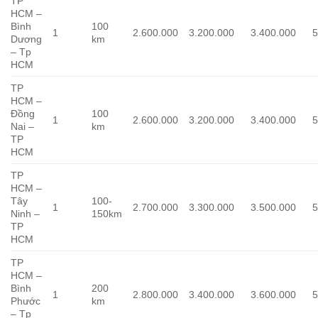
TP
HCM –
Bình
100
1
2.600.000
3.200.000
3.400.000
5
Dương
km
– Tp
HCM
TP
HCM –
Đồng
100
1
2.600.000
3.200.000
3.400.000
5
Nai –
km
TP
HCM
TP
HCM –
Tây
100-
1
2.700.000
3.300.000
3.500.000
5
Ninh –
150km
TP
HCM
TP
HCM –
Bình
200
1
2.800.000
3.400.000
3.600.000
5
Phước
km
– Tp