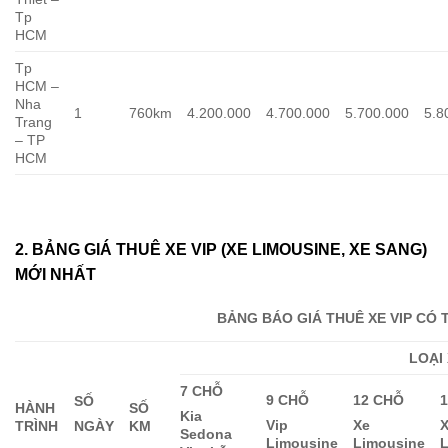
Tp
HCM
Tp
HCM –
Nha
1
760km
4.200.000
4.700.000
5.700.000
5.8
Trang
– TP
HCM
2. BẢNG GIÁ THUÊ XE VIP (XE LIMOUSINE, XE SANG)
MỚI NHẤT
BẢNG BÁO GIÁ THUÊ XE VIP CÓ T
LOẠI
7 CHỖ
9 CHỖ
12 CHỖ
SỐ
HÀNH
SỐ
Kia
Vip
Xe
TRÌNH
KM
NGÀY
Sedona
Limousine
Limousine