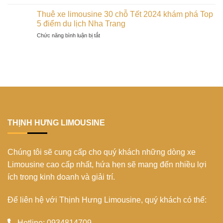
Du
trên
độc
Tết
xuân
đảo
Thuê xe limousine 30 chỗ Tết 2024 khám phá Top
đáo
2024
Cần
Phú
5 điểm du lịch Nha Trang
của
Thơ
Quý:
người
ở
Chức năng bình luận bị tắt
ghé
trải
Bana
Thuê
thăm
nghiệm
trong
xe
bến
không
mùa
limousine
Ninh
thể
xuân
30
Kiều:
bỏ
2024
chỗ
Biểu
lỡ
Tết
tượng
2024
xứ
khám
Tây
phá
Đô
Top
THỊNH HƯNG LIMOUSINE
5
điểm
du
Chúng tôi sẽ cung cấp cho quý khách những dòng xe
lịch
Nha
Limousine cao cấp nhất, hứa hẹn sẽ mang đến nhiều lợi
Trang
ích trong kinh doanh và giải trí.
Để liên hệ với Thịnh Hưng Limousine, quý khách có thể:
Hotline: 0934814709