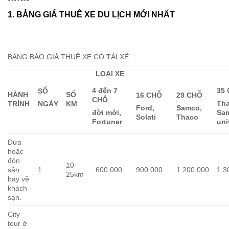
1. BẢNG GIÁ THUÊ XE DU LỊCH MỚI NHẤT
BẢNG BÁO GIÁ THUÊ XE CÓ TÀI XẾ
LOẠI XE
4 đến 7
35
SỐ
HÀNH
SỐ
16 CHỖ
29 CHỖ
CHỖ
Tha
TRÌNH
KM
NGÀY
Ford,
Samco,
đời mới,
Sa
Solati
Thaco
Fortuner
uni
Đưa
hoặc
đón
10-
sân
1
600.000
900.000
1.200.000
1.3
25km
bay về
khách
sạn.
City
tour ở