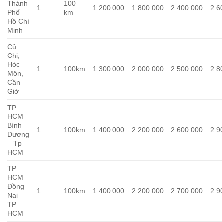
Thành
100
1
1.200.000
1.800.000
2.400.000
2.6
Phố
km
Hồ Chí
Minh
Củ
Chi,
Hóc
1
100km
1.300.000
2.000.000
2.500.000
2.8
Môn,
Cần
Giờ
TP
HCM –
Bình
1
100km
1.400.000
2.200.000
2.600.000
2.9
Dương
– Tp
HCM
TP
HCM –
Đồng
1
100km
1.400.000
2.200.000
2.700.000
2.9
Nai –
TP
HCM