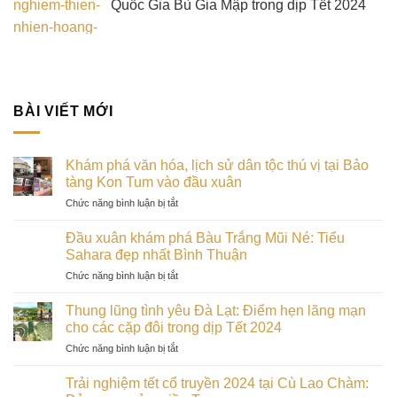
Quốc Gia Bù Gia Mập trong dịp Tết 2024
BÀI VIẾT MỚI
Khám phá văn hóa, lịch sử dân tộc thú vị tại Bảo
tàng Kon Tum vào đầu xuân
ở
Chức năng bình luận bị tắt
Khám
phá
Đầu xuân khám phá Bàu Trắng Mũi Né: Tiểu
văn
Sahara đẹp nhất Bình Thuận
hóa,
ở
Chức năng bình luận bị tắt
lịch
Đầu
sử
xuân
dân
Thung lũng tình yêu Đà Lạt: Điểm hẹn lãng mạn
khám
tộc
cho các cặp đôi trong dịp Tết 2024
phá
thú
ở
Chức năng bình luận bị tắt
Bàu
vị
Thung
Trắng
tại
lũng
Mũi
Trải nghiệm tết cổ truyền 2024 tại Cù Lao Chàm:
Bảo
tình
Né: