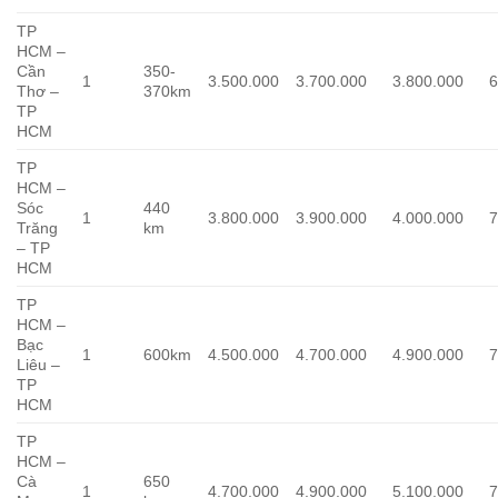
TP
HCM –
Cần
350-
1
3.500.000
3.700.000
3.800.000
6
Thơ –
370km
TP
HCM
TP
HCM –
Sóc
440
1
3.800.000
3.900.000
4.000.000
7
Trăng
km
– TP
HCM
TP
HCM –
Bạc
1
600km
4.500.000
4.700.000
4.900.000
7
Liêu –
TP
HCM
TP
HCM –
Cà
650
1
4.700.000
4.900.000
5.100.000
7