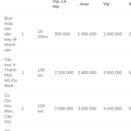
Vip, Lễ
, dcar
Vip
V
Hội
Đưa
hoặc
đón
10-
sân
1
900.000
1.400.000
1.500.000
2
25km
bay về
khách
sạn.
City
tour ở
Thành
100
1
2.200.000
2.800.000
3.000.000
5
Phố
km
Hồ Chí
Minh
Củ
Chi,
Hóc
100
1
2.500.000
3.000.000
3.200.000
5
Môn,
km
Cần
Giờ