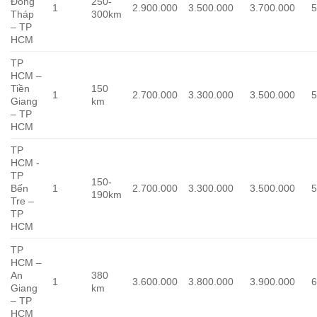
Đồng
250-
1
2.900.000
3.500.000
3.700.000
5
Tháp
300km
– TP
HCM
TP
HCM –
Tiền
150
1
2.700.000
3.300.000
3.500.000
5
Giang
km
– TP
HCM
TP
HCM -
TP
150-
Bến
1
2.700.000
3.300.000
3.500.000
5
190km
Tre –
TP
HCM
TP
HCM –
An
380
1
3.600.000
3.800.000
3.900.000
6
Giang
km
– TP
HCM