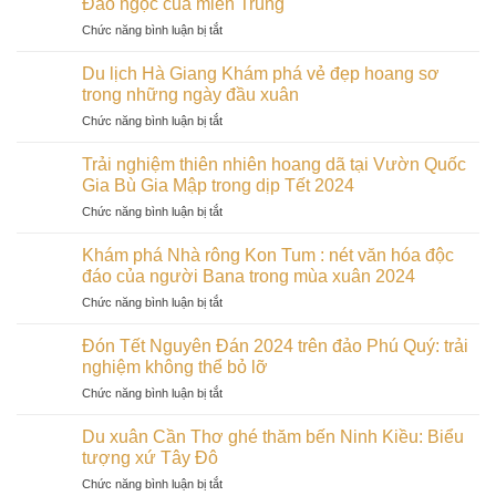
Đảo ngọc của miền Trung
tàng
yêu
Tiểu
Kon
ở
Chức năng bình luận bị tắt
Đà
Sahara
Tum
Trải
Lạt:
đẹp
vào
nghiệm
Điểm
Du lịch Hà Giang Khám phá vẻ đẹp hoang sơ
nhất
đầu
tết
hẹn
trong những ngày đầu xuân
Bình
xuân
cổ
lãng
Thuận
ở
Chức năng bình luận bị tắt
truyền
mạn
Du
2024
cho
lịch
tại
Trải nghiệm thiên nhiên hoang dã tại Vườn Quốc
các
Hà
Cù
Gia Bù Gia Mập trong dịp Tết 2024
cặp
Giang
Lao
đôi
ở
Chức năng bình luận bị tắt
Khám
Chàm:
trong
Trải
phá
Đảo
dịp
nghiệm
vẻ
Khám phá Nhà rông Kon Tum : nét văn hóa độc
ngọc
Tết
thiên
đẹp
đáo của người Bana trong mùa xuân 2024
của
2024
nhiên
hoang
miền
ở
Chức năng bình luận bị tắt
hoang
sơ
Trung
Khám
dã
trong
phá
tại
Đón Tết Nguyên Đán 2024 trên đảo Phú Quý: trải
những
Nhà
Vườn
nghiệm không thể bỏ lỡ
ngày
rông
Quốc
đầu
ở
Chức năng bình luận bị tắt
Kon
Gia
xuân
Đón
Tum
Bù
Tết
:
Du xuân Cần Thơ ghé thăm bến Ninh Kiều: Biểu
Gia
Nguyên
nét
tượng xứ Tây Đô
Mập
Đán
văn
trong
ở
Chức năng bình luận bị tắt
2024
hóa
dịp