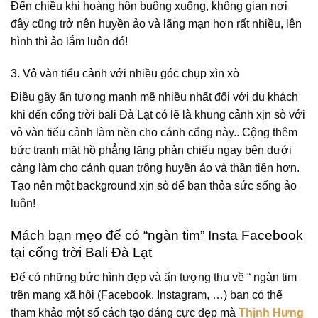
Đến chiều khi hoàng hôn buông xuống, không gian nơi
đây cũng trở nên huyền ảo và lãng mạn hơn rất nhiều, lên
hình thì ảo lắm luôn đó!
3. Vô vàn tiểu cảnh với nhiều góc chụp xìn xò
Điều gây ấn tượng mạnh mẽ nhiều nhất đối với du khách
khi đến cổng trời bali Đà Lạt có lẽ là khung cảnh xịn sò với
vô vàn tiểu cảnh làm nền cho cánh cổng này.. Cộng thêm
bức tranh mặt hồ phẳng lặng phản chiếu ngay bên dưới
càng làm cho cảnh quan trông huyền ảo và thần tiên hơn.
Tạo nên một background xịn sò để bạn thỏa sức sống ảo
luôn!
Mách bạn mẹo để có “ngàn tim” Insta Facebook
tại cổng trời Bali Đà Lạt
Để có những bức hình đẹp và ấn tượng thu về “ ngàn tim
trên mạng xã hội (Facebook, Instagram, …) bạn có thể
tham khảo một số cách tạo dáng cực đẹp mà
Thịnh Hưng