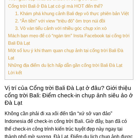
Cổng trời Bali ở Đà Lạt có gì mà HOT đến thế?
1. Khám phá khung cảnh Bali đẹp vô thực phiên bản Việt
2. “Ăn tiền” với view “triệu đô” ôm trọn núi đồi
3. Vô vàn tiểu cảnh với nhiều góc chụp xìn xò
Mách bạn mẹo để có “ngàn tim” Insta Facebook tại cổng trời
Bali Đà Lạt
Một số lưu ý khi tham quan chụp ảnh tại cổng trời Bali Đà
Lạt
Những địa điểm du lịch hấp dẫn gần cổng trời Bali Đà Lạt
Lời kết
Vị trí của Cổng trời Bali Đà Lạt ở đâu? Giới thiệu
cổng trời Bali: Điểm check-in chụp ảnh siêu ảo ở
Đà Lạt
Không cần phải đi xa xôi đến tận “xứ sở vạn đảo”
Indonesia để check-in cổng trời Bali. Giờ đây, bạn đã có
thể check-in công trình kiến trúc tuyệt đẹp này ngay tại
thành phố mờ sương Đà Lạt. Điểm du lịch chụp ảnh được