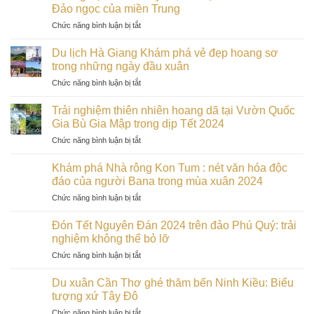
tình
Né:
Đảo ngọc của miền Trung
tàng
yêu
Tiểu
Kon
ở
Chức năng bình luận bị tắt
Đà
Sahara
Tum
Trải
Lạt:
đẹp
vào
nghiệm
Điểm
Du lịch Hà Giang Khám phá vẻ đẹp hoang sơ
nhất
đầu
tết
hẹn
trong những ngày đầu xuân
Bình
xuân
cổ
lãng
Thuận
ở
Chức năng bình luận bị tắt
truyền
mạn
Du
2024
cho
lịch
tại
Trải nghiệm thiên nhiên hoang dã tại Vườn Quốc
các
Hà
Cù
Gia Bù Gia Mập trong dịp Tết 2024
cặp
Giang
Lao
đôi
ở
Chức năng bình luận bị tắt
Khám
Chàm:
trong
Trải
phá
Đảo
dịp
nghiệm
vẻ
Khám phá Nhà rông Kon Tum : nét văn hóa độc
ngọc
Tết
thiên
đẹp
đáo của người Bana trong mùa xuân 2024
của
2024
nhiên
hoang
miền
ở
Chức năng bình luận bị tắt
hoang
sơ
Trung
Khám
dã
trong
phá
tại
Đón Tết Nguyên Đán 2024 trên đảo Phú Quý: trải
những
Nhà
Vườn
nghiệm không thể bỏ lỡ
ngày
rông
Quốc
đầu
ở
Chức năng bình luận bị tắt
Kon
Gia
xuân
Đón
Tum
Bù
Tết
:
Du xuân Cần Thơ ghé thăm bến Ninh Kiều: Biểu
Gia
Nguyên
nét
tượng xứ Tây Đô
Mập
Đán
văn
trong
ở
Chức năng bình luận bị tắt