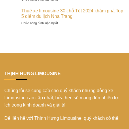
2024
hóa
dịp
Du
trên
độc
Tết
xuân
đảo
Thuê xe limousine 30 chỗ Tết 2024 khám phá Top
đáo
2024
Cần
Phú
5 điểm du lịch Nha Trang
của
Thơ
Quý:
người
ở
Chức năng bình luận bị tắt
ghé
trải
Bana
Thuê
thăm
nghiệm
trong
xe
bến
không
mùa
limousine
Ninh
thể
xuân
30
Kiều:
bỏ
2024
chỗ
Biểu
lỡ
Tết
tượng
2024
xứ
khám
Tây
phá
Đô
Top
THỊNH HƯNG LIMOUSINE
5
điểm
du
Chúng tôi sẽ cung cấp cho quý khách những dòng xe
lịch
Nha
Limousine cao cấp nhất, hứa hẹn sẽ mang đến nhiều lợi
Trang
ích trong kinh doanh và giải trí.
Để liên hệ với Thịnh Hưng Limousine, quý khách có thể: