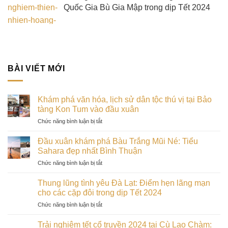
Quốc Gia Bù Gia Mập trong dịp Tết 2024
BÀI VIẾT MỚI
Khám phá văn hóa, lịch sử dân tộc thú vị tại Bảo
tàng Kon Tum vào đầu xuân
ở
Chức năng bình luận bị tắt
Khám
phá
Đầu xuân khám phá Bàu Trắng Mũi Né: Tiểu
văn
Sahara đẹp nhất Bình Thuận
hóa,
ở
Chức năng bình luận bị tắt
lịch
Đầu
sử
xuân
dân
Thung lũng tình yêu Đà Lạt: Điểm hẹn lãng mạn
khám
tộc
cho các cặp đôi trong dịp Tết 2024
phá
thú
ở
Chức năng bình luận bị tắt
Bàu
vị
Thung
Trắng
tại
lũng
Mũi
Trải nghiệm tết cổ truyền 2024 tại Cù Lao Chàm:
Bảo