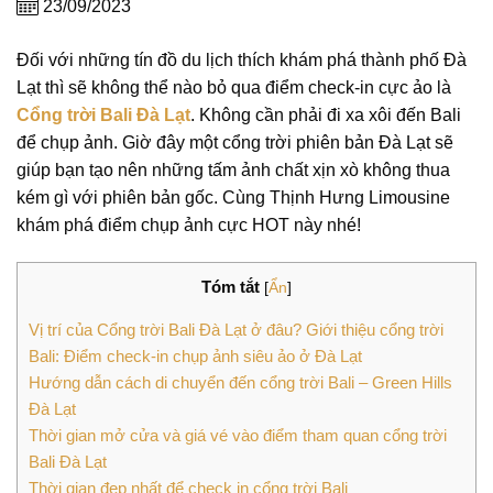
23/09/2023
Đối với những tín đồ du lịch thích khám phá thành phố Đà
Lạt thì sẽ không thể nào bỏ qua điểm check-in cực ảo là
Cổng trời Bali Đà Lạt
. Không cần phải đi xa xôi đến Bali
để chụp ảnh. Giờ đây một cổng trời phiên bản Đà Lạt sẽ
giúp bạn tạo nên những tấm ảnh chất xịn xò không thua
kém gì với phiên bản gốc. Cùng Thịnh Hưng Limousine
khám phá điểm chụp ảnh cực HOT này nhé!
Tóm tắt
[
Ẩn
]
Vị trí của Cổng trời Bali Đà Lạt ở đâu? Giới thiệu cổng trời
Bali: Điểm check-in chụp ảnh siêu ảo ở Đà Lạt
Hướng dẫn cách di chuyển đến cổng trời Bali – Green Hills
Đà Lạt
Thời gian mở cửa và giá vé vào điểm tham quan cổng trời
Bali Đà Lạt
Thời gian đẹp nhất để check in cổng trời Bali