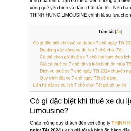
trình của mình. Bạn có thể đi đến những địa đi
vùng quê yên bình và đậm chất dân tộc. Nếu bạn đ
THỊNH HƯNG LIMOUSINE chính là sự lựa chọn l
Tóm tắt
[
Ẩn
]
Có gì đặc biệt khi thuê xe du lịch 7 chỗ ngày Tết 
Đa dạng các dòng xe du lịch 7 chỗ chơi Tết
Có thể chọn gói thuê xe 7 chỗ linh hoạt theo lịc
Giá cả thuê xe 7 chỗ tốt và luôn bình ổn mùa Tế
Dịch vụ thuê xe 7 chỗ ngày Tết 2024 chuyên n
Quy trình đặt xe 7 chỗ ngày Tết dễ dàng
Liên hệ đặt xe du lịch 7 chỗ chơi Tết giá tốt uy tín
Có gì đặc biệt khi thuê xe du 
Limousine?
Chào mừng quý khách đến với công ty
THỊNH 
ngày Tết 2024
uy tín giá tốt và bình ổn hàng đầ