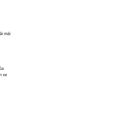
ải mái
của
n xe