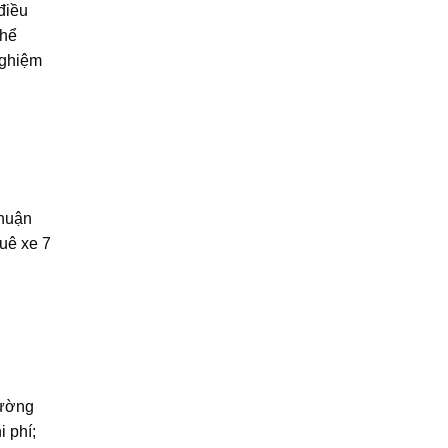
điều
thể
nghiệm
nhuận
huê xe 7
đường
 phí;