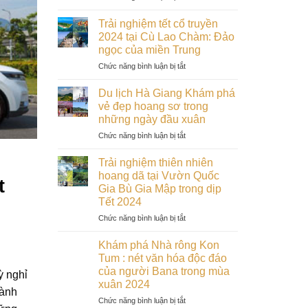
Thung
Mũi
tàng
lũng
Né:
Kon
Trải nghiệm tết cổ truyền
tình
Tiểu
Tum
2024 tại Cù Lao Chàm: Đảo
yêu
Sahara
vào
ngọc của miền Trung
Đà
đẹp
đầu
ở
Chức năng bình luận bị tắt
Lạt:
nhất
xuân
Trải
Điểm
Bình
nghiệm
hẹn
Thuận
Du lịch Hà Giang Khám phá
tết
lãng
vẻ đẹp hoang sơ trong
cổ
mạn
những ngày đầu xuân
truyền
cho
ở
Chức năng bình luận bị tắt
2024
các
Du
tại
cặp
lịch
Cù
đôi
Trải nghiệm thiên nhiên
Hà
Lao
trong
hoang dã tại Vườn Quốc
t
Giang
Chàm:
dịp
Gia Bù Gia Mập trong dịp
Khám
Đảo
Tết
Tết 2024
phá
ngọc
2024
vẻ
của
ở
Chức năng bình luận bị tắt
đẹp
miền
Trải
hoang
Trung
nghiệm
Khám phá Nhà rông Kon
sơ
thiên
Tum : nét văn hóa độc đáo
trong
nhiên
của người Bana trong mùa
ỳ nghỉ
những
hoang
xuân 2024
ngày
dã
hành
đầu
tại
ở
Chức năng bình luận bị tắt