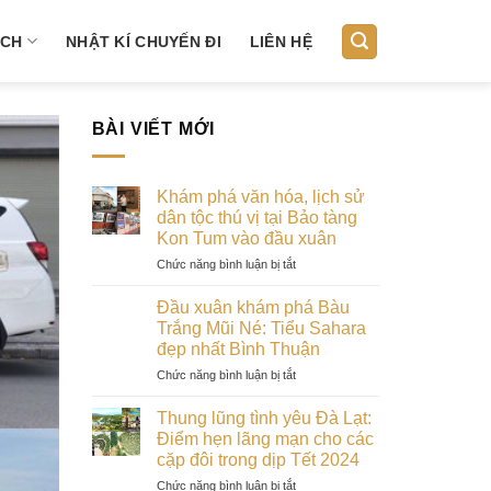
ỊCH
NHẬT KÍ CHUYẾN ĐI
LIÊN HỆ
BÀI VIẾT MỚI
Khám phá văn hóa, lịch sử
dân tộc thú vị tại Bảo tàng
Kon Tum vào đầu xuân
ở
Chức năng bình luận bị tắt
Khám
phá
Đầu xuân khám phá Bàu
văn
Trắng Mũi Né: Tiểu Sahara
hóa,
đẹp nhất Bình Thuận
lịch
ở
Chức năng bình luận bị tắt
sử
Đầu
dân
xuân
tộc
Thung lũng tình yêu Đà Lạt:
khám
thú
Điểm hẹn lãng mạn cho các
phá
vị
cặp đôi trong dịp Tết 2024
Bàu
tại
ở
Chức năng bình luận bị tắt
Trắng
Bảo