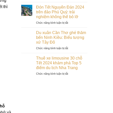
hững
xuân
Vườn
Khám
Quốc
phá
t thì
Đón Tết Nguyên Đán 2024
Gia
Nhà
trên đảo Phú Quý: trải
Bù
rông
nghiệm không thể bỏ lỡ
Gia
Kon
Mập
ở
Chức năng bình luận bị tắt
Tum
trong
Đón
:
dịp
Tết
nét
Du xuân Cần Thơ ghé thăm
Tết
Nguyên
văn
bến Ninh Kiều: Biểu tượng
2024
Đán
hóa
xứ Tây Đô
2024
độc
ở
Chức năng bình luận bị tắt
trên
đáo
Du
đảo
của
xuân
Phú
người
Thuê xe limousine 30 chỗ
Cần
Quý:
Bana
Tết 2024 khám phá Top 5
Thơ
trải
trong
điểm du lịch Nha Trang
ghé
nghiệm
mùa
ở
Chức năng bình luận bị tắt
thăm
không
xuân
Thuê
bến
thể
2024
xe
Ninh
bỏ
limousine
Kiều:
lỡ
30
Biểu
chỗ
tượng
Tết
xứ
2024
Tây
chỗ
khám
Đô
 nhớ và
phá