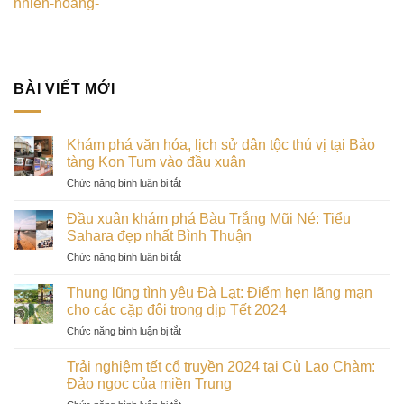
BÀI VIẾT MỚI
Khám phá văn hóa, lịch sử dân tộc thú vị tại Bảo
tàng Kon Tum vào đầu xuân
ở
Chức năng bình luận bị tắt
Khám
phá
Đầu xuân khám phá Bàu Trắng Mũi Né: Tiểu
văn
Sahara đẹp nhất Bình Thuận
hóa,
ở
Chức năng bình luận bị tắt
lịch
Đầu
sử
xuân
dân
Thung lũng tình yêu Đà Lạt: Điểm hẹn lãng mạn
khám
tộc
cho các cặp đôi trong dịp Tết 2024
phá
thú
ở
Chức năng bình luận bị tắt
Bàu
vị
Thung
Trắng
tại
lũng
Mũi
Trải nghiệm tết cổ truyền 2024 tại Cù Lao Chàm:
Bảo
tình
Né:
Đảo ngọc của miền Trung
tàng
yêu
Tiểu
Kon
ở