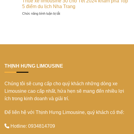
Thuê xe limousine 30 chỗ Tết 2024 khám phá Top
đáo
2024
Cần
Phú
5 điểm du lịch Nha Trang
của
Thơ
Quý:
người
ở
Chức năng bình luận bị tắt
ghé
trải
Bana
Thuê
thăm
nghiệm
trong
xe
bến
không
mùa
limousine
Ninh
thể
xuân
30
Kiều:
bỏ
2024
chỗ
Biểu
lỡ
Tết
tượng
2024
xứ
khám
Tây
phá
Đô
Top
THỊNH HƯNG LIMOUSINE
5
điểm
du
Chúng tôi sẽ cung cấp cho quý khách những dòng xe
lịch
Nha
Limousine cao cấp nhất, hứa hẹn sẽ mang đến nhiều lợi
Trang
ích trong kinh doanh và giải trí.
Để liên hệ với Thịnh Hưng Limousine, quý khách có thể:
Hotline: 0934814709