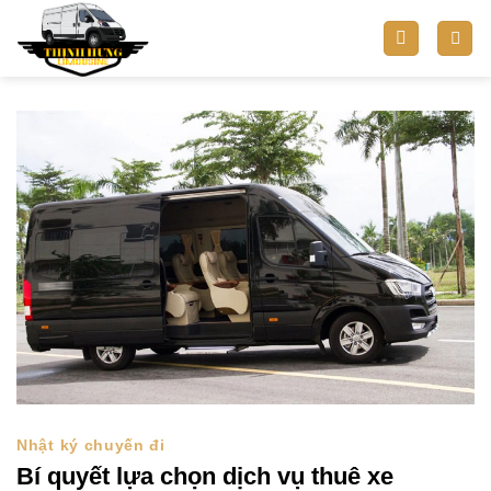
Bỏ
qua
nội
dung
Nhật ký chuyến đi
Bí quyết lựa chọn dịch vụ thuê xe