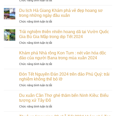
Chức năng bình luận bị tắt
Đà
Sahara
Tum
Trải
Lạt:
đẹp
vào
nghiệm
Điểm
Du lịch Hà Giang Khám phá vẻ đẹp hoang sơ
nhất
đầu
tết
hẹn
trong những ngày đầu xuân
Bình
xuân
cổ
lãng
Thuận
ở
Chức năng bình luận bị tắt
truyền
mạn
Du
2024
cho
lịch
tại
Trải nghiệm thiên nhiên hoang dã tại Vườn Quốc
các
Hà
Cù
Gia Bù Gia Mập trong dịp Tết 2024
cặp
Giang
Lao
đôi
ở
Chức năng bình luận bị tắt
Khám
Chàm:
trong
Trải
phá
Đảo
dịp
nghiệm
vẻ
Khám phá Nhà rông Kon Tum : nét văn hóa độc
ngọc
Tết
thiên
đẹp
đáo của người Bana trong mùa xuân 2024
của
2024
nhiên
hoang
miền
ở
Chức năng bình luận bị tắt
hoang
sơ
Trung
Khám
dã
trong
phá
tại
Đón Tết Nguyên Đán 2024 trên đảo Phú Quý: trải
những
Nhà
Vườn
nghiệm không thể bỏ lỡ
ngày
rông
Quốc
đầu
ở
Chức năng bình luận bị tắt
Kon
Gia
xuân
Đón
Tum
Bù
Tết
:
Du xuân Cần Thơ ghé thăm bến Ninh Kiều: Biểu
Gia
Nguyên
nét
tượng xứ Tây Đô
Mập
Đán
văn
trong
ở
Chức năng bình luận bị tắt
2024
hóa
dịp
Du
trên
độc
Tết
xuân
đảo