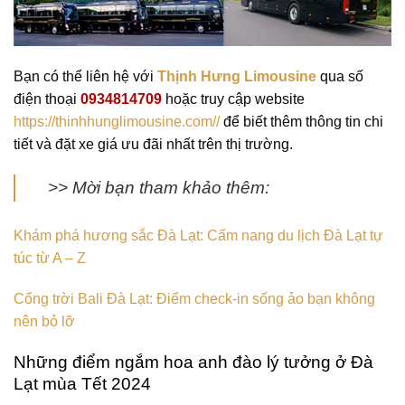
Bạn có thể liên hệ với
Thịnh Hưng Limousine
qua số
điện thoại
0934814709
hoặc truy cập website
https://thinhhunglimousine.com//
để biết thêm thông tin chi
tiết và đặt xe giá ưu đãi nhất trên thị trường.
>> Mời bạn tham khảo thêm:
Khám phá hương sắc Đà Lạt: Cẩm nang du lịch Đà Lạt tự
túc từ A – Z
Cổng trời Bali Đà Lạt: Điểm check-in sống ảo bạn không
nên bỏ lỡ
Những điểm ngắm hoa anh đào lý tưởng ở Đà
Lạt mùa Tết 2024