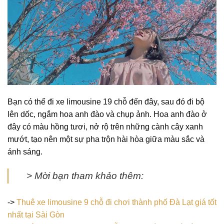
Bạn có thể đi xe limousine 19 chỗ đến đây, sau đó đi bộ
lên dốc, ngắm hoa anh đào và chụp ảnh. Hoa anh đào ở
đây có màu hồng tươi, nở rộ trên những cành cây xanh
mướt, tạo nên một sự pha trộn hài hòa giữa màu sắc và
ánh sáng.
> Mời bạn tham khảo thêm:
->
Thuê xe limousine 9 chỗ đi chơi thành phố Đà Lạt giá tốt
nhất tại Sài Gòn