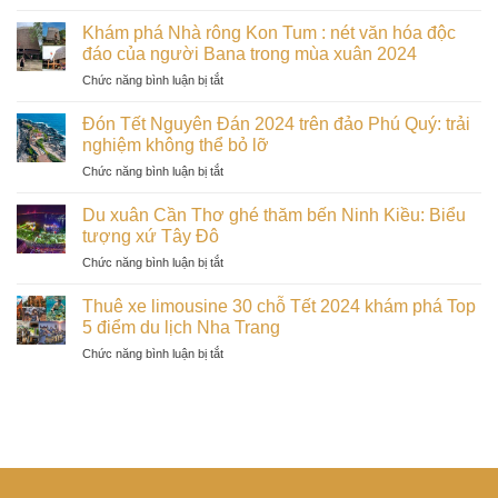
Trải
phá
Đảo
dịp
nghiệm
vẻ
Khám phá Nhà rông Kon Tum : nét văn hóa độc
ngọc
Tết
thiên
đẹp
đáo của người Bana trong mùa xuân 2024
của
2024
nhiên
hoang
miền
ở
Chức năng bình luận bị tắt
hoang
sơ
Trung
Khám
dã
trong
phá
tại
Đón Tết Nguyên Đán 2024 trên đảo Phú Quý: trải
những
Nhà
Vườn
nghiệm không thể bỏ lỡ
ngày
rông
Quốc
đầu
ở
Chức năng bình luận bị tắt
Kon
Gia
xuân
Đón
Tum
Bù
Tết
:
Du xuân Cần Thơ ghé thăm bến Ninh Kiều: Biểu
Gia
Nguyên
nét
tượng xứ Tây Đô
Mập
Đán
văn
trong
ở
Chức năng bình luận bị tắt
2024
hóa
dịp
Du
trên
độc
Tết
xuân
đảo
Thuê xe limousine 30 chỗ Tết 2024 khám phá Top
đáo
2024
Cần
Phú
5 điểm du lịch Nha Trang
của
Thơ
Quý:
người
ở
Chức năng bình luận bị tắt
ghé
trải
Bana
Thuê
thăm
nghiệm
trong
xe
bến
không
mùa
limousine
Ninh
thể
xuân
30
Kiều:
bỏ
2024
chỗ
Biểu
lỡ
Tết
tượng
2024
xứ