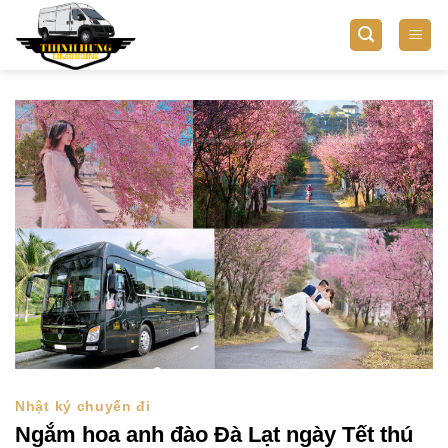
Bỏ
qua
nội
dung
Nhật ký chuyến đi
Ngắm hoa anh đào Đà Lạt ngày Tết thú