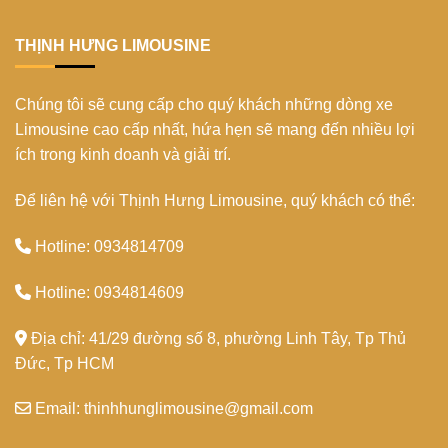
khám
Tây
phá
Đô
Top
THỊNH HƯNG LIMOUSINE
5
điểm
du
Chúng tôi sẽ cung cấp cho quý khách những dòng xe
lịch
Nha
Limousine cao cấp nhất, hứa hẹn sẽ mang đến nhiều lợi
Trang
ích trong kinh doanh và giải trí.
Để liên hệ với Thịnh Hưng Limousine, quý khách có thể:
Hotline: 0934814709
Hotline: 0934814609
Địa chỉ: 41/29 đường số 8, phường Linh Tây, Tp Thủ
Đức, Tp HCM
Email: thinhhunglimousine@gmail.com