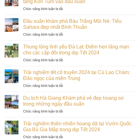
tàng Kon Tum vào đầu xuân
ở
Chức năng bình luận bị tắt
Khám
phá
Đầu xuân khám phá Bàu Trắng Mũi Né: Tiểu
văn
Sahara đẹp nhất Bình Thuận
hóa,
ở
Chức năng bình luận bị tắt
lịch
Đầu
sử
xuân
dân
Thung lũng tình yêu Đà Lạt: Điểm hẹn lãng mạn
khám
tộc
cho các cặp đôi trong dịp Tết 2024
phá
thú
ở
Chức năng bình luận bị tắt
Bàu
vị
Thung
Trắng
tại
lũng
Mũi
Trải nghiệm tết cổ truyền 2024 tại Cù Lao Chàm:
Bảo
tình
Né:
Đảo ngọc của miền Trung
tàng
yêu
Tiểu
Kon
ở
Chức năng bình luận bị tắt
Đà
Sahara
Tum
Trải
Lạt:
đẹp
vào
nghiệm
Điểm
Du lịch Hà Giang Khám phá vẻ đẹp hoang sơ
nhất
đầu
tết
hẹn
trong những ngày đầu xuân
Bình
xuân
cổ
lãng
Thuận
ở
Chức năng bình luận bị tắt
truyền
mạn
Du
2024
cho
lịch
tại
Trải nghiệm thiên nhiên hoang dã tại Vườn Quốc
các
Hà
Cù
Gia Bù Gia Mập trong dịp Tết 2024
cặp
Giang
Lao
đôi
ở
Chức năng bình luận bị tắt
Khám
Chàm:
trong