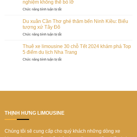
Vườn
nghiệm không thể bỏ lỡ
ngày
rông
Quốc
đầu
ở
Chức năng bình luận bị tắt
Kon
Gia
xuân
Đón
Tum
Bù
Tết
:
Du xuân Cần Thơ ghé thăm bến Ninh Kiều: Biểu
Gia
Nguyên
nét
tượng xứ Tây Đô
Mập
Đán
văn
trong
ở
Chức năng bình luận bị tắt
2024
hóa
dịp
Du
trên
độc
Tết
xuân
đảo
Thuê xe limousine 30 chỗ Tết 2024 khám phá Top
đáo
2024
Cần
Phú
5 điểm du lịch Nha Trang
của
Thơ
Quý:
người
ở
Chức năng bình luận bị tắt
ghé
trải
Bana
Thuê
thăm
nghiệm
trong
xe
bến
không
mùa
limousine
Ninh
thể
xuân
30
Kiều:
bỏ
2024
chỗ
Biểu
lỡ
Tết
tượng
2024
xứ
khám
Tây
phá
Đô
Top
THỊNH HƯNG LIMOUSINE
5
điểm
du
Chúng tôi sẽ cung cấp cho quý khách những dòng xe
lịch
Nha