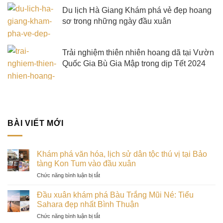
Du lịch Hà Giang Khám phá vẻ đẹp hoang
sơ trong những ngày đầu xuân
Trải nghiệm thiên nhiên hoang dã tại Vườn
Quốc Gia Bù Gia Mập trong dịp Tết 2024
BÀI VIẾT MỚI
Khám phá văn hóa, lịch sử dân tộc thú vị tại Bảo
tàng Kon Tum vào đầu xuân
ở
Chức năng bình luận bị tắt
Khám
phá
Đầu xuân khám phá Bàu Trắng Mũi Né: Tiểu
văn
Sahara đẹp nhất Bình Thuận
hóa,
ở
Chức năng bình luận bị tắt
lịch