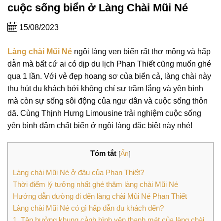
cuộc sống biển ở Làng Chài Mũi Né
15/08/2023
Làng chài Mũi Né
ngôi làng ven biển rất thơ mộng và hấp
dẫn mà bất cứ ai có dịp du lịch Phan Thiết cũng muốn ghé
qua 1 lần. Với vẻ đẹp hoang sơ của biển cả, làng chài này
thu hút du khách bởi không chỉ sự trầm lắng và yên bình
mà còn sự sống sôi động của ngư dân và cuộc sống thôn
dã. Cùng Thịnh Hưng Limousine trải nghiệm cuộc sống
yên bình đậm chất biển ở ngôi làng đặc biệt này nhé!
Tóm tắt
[
Ẩn
]
Làng chài Mũi Né ở đâu của Phan Thiết?
Thời điểm lý tưởng nhất ghé thăm làng chài Mũi Né
Hướng dẫn đường đi đến làng chài Mũi Né Phan Thiết
Làng chài Mũi Né có gì hấp dẫn du khách đến?
1. Tận hưởng khung cảnh bình yên thanh mát của làng chài