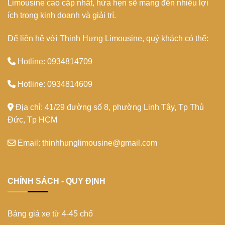
Limousine cao cấp nhất, hứa hẹn sẽ mang đến nhiều lợi
Trang
ích trong kinh doanh và giải trí.
Để liên hệ với Thịnh Hưng Limousine, quý khách có thể:
Hotline: 0934814709
Hotline: 0934814609
Địa chỉ: 41/29 đường số 8, phường Linh Tây, Tp Thủ
Đức, Tp HCM
Email: thinhhunglimousine@gmail.com
CHÍNH SÁCH - QUY ĐỊNH
Bảng giá xe từ 4-45 chổ