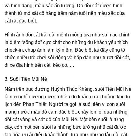
và hình dạng, màu sắc ấn tượng. Do đồi cát được hình
thành từ mỏ sắt cổ hàng trăm năm tuổi nên màu sắc của
cát rất đặc biệt.
Hình ảnh đồi cát trải dài mênh mông tựa như sa mạc chính
là điểm “sống ảo” cực chất cho những du khách yêu thích
check-in, chụp ảnh làm kỷ niệm. Đặc biệt tại đây cũng tổ
chức nhiều trò chơi sôi động và hấp dẫn như trượt đồi cát,
đi xe địa hình trên cát, kéo co, …
3. Suối Tiên Mũi Né
Nằm trên trục đường Huỳnh Thúc Kháng, suối Tiên Mũi Né
là nơi nghỉ dưỡng được nhiều du khách ưa chuộng khi du
lịch đến Phan Thiết. Người ta gọi là suối tiên vì con suối
mang nước màu đỏ cam đặc biệt, chảy len lỏi qua những
đồi cát vàng và cát đỏ của Mũi Né. Một bên suối là rừng
cây, còn một bên suối là những bức tường nhũ cát được
tạo hóa ưu ái điêu khắc thành, tựa như những lâu đài cát