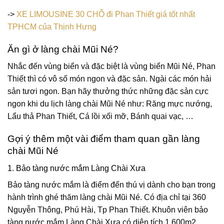
->
XE LIMOUSINE 30 CHỖ đi Phan Thiết giá tốt nhất
TPHCM của Thịnh Hưng
Ăn gì ở làng chài Mũi Né?
Nhắc đến vùng biển và đặc biệt là vùng biển Mũi Né, Phan
Thiết thì có vô số món ngon và đặc sản. Ngài các món hải
sản tươi ngon. Bạn hãy thưởng thức những đặc sản cực
ngon khi du lịch làng chài Mũi Né như: Răng mực nướng,
Lẩu thả Phan Thiết, Cá lồi xối mỡ, Bánh quai vạc, …
Gợi ý thêm một vài điểm tham quan gần làng
chài Mũi Né
1. Bảo tàng nước mắm Làng Chài Xưa
Bảo tàng nước mắm là điểm đến thú vị dành cho bạn trong
hành trình ghé thăm làng chài Mũi Né. Có địa chỉ tại 360
Nguyễn Thông, Phú Hài, Tp Phan Thiết. Khuôn viên bảo
tàng nước mắm Làng Chài Xưa có diện tích 1.600m2