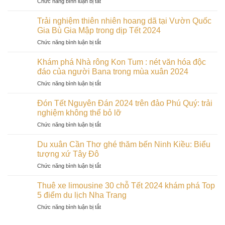
ở
Chức năng bình luận bị tắt
truyền
mạn
Du
2024
cho
lịch
tại
Trải nghiệm thiên nhiên hoang dã tại Vườn Quốc
các
Hà
Cù
Gia Bù Gia Mập trong dịp Tết 2024
cặp
Giang
Lao
đôi
ở
Chức năng bình luận bị tắt
Khám
Chàm:
trong
Trải
phá
Đảo
dịp
nghiệm
vẻ
Khám phá Nhà rông Kon Tum : nét văn hóa độc
ngọc
Tết
thiên
đẹp
đáo của người Bana trong mùa xuân 2024
của
2024
nhiên
hoang
miền
ở
Chức năng bình luận bị tắt
hoang
sơ
Trung
Khám
dã
trong
phá
tại
Đón Tết Nguyên Đán 2024 trên đảo Phú Quý: trải
những
Nhà
Vườn
nghiệm không thể bỏ lỡ
ngày
rông
Quốc
đầu
ở
Chức năng bình luận bị tắt
Kon
Gia
xuân
Đón
Tum
Bù
Tết
:
Du xuân Cần Thơ ghé thăm bến Ninh Kiều: Biểu
Gia
Nguyên
nét
tượng xứ Tây Đô
Mập
Đán
văn
trong
ở
Chức năng bình luận bị tắt
2024
hóa
dịp
Du
trên
độc
Tết
xuân
đảo
Thuê xe limousine 30 chỗ Tết 2024 khám phá Top
đáo
2024
Cần
Phú
5 điểm du lịch Nha Trang
của
Thơ
Quý:
người
ở
Chức năng bình luận bị tắt
ghé
trải
Bana
Thuê
thăm
nghiệm
trong
xe
bến