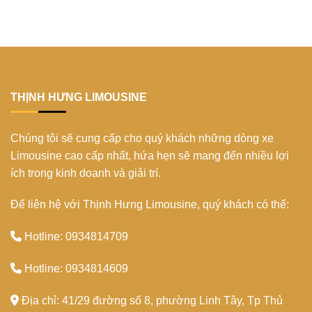
không
mùa
limousine
Ninh
thể
xuân
30
Kiều:
bỏ
2024
chỗ
Biểu
lỡ
Tết
tượng
2024
xứ
khám
Tây
phá
Đô
Top
THỊNH HƯNG LIMOUSINE
5
điểm
du
Chúng tôi sẽ cung cấp cho quý khách những dòng xe
lịch
Nha
Limousine cao cấp nhất, hứa hẹn sẽ mang đến nhiều lợi
Trang
ích trong kinh doanh và giải trí.
Để liên hệ với Thịnh Hưng Limousine, quý khách có thể:
Hotline: 0934814709
Hotline: 0934814609
Địa chỉ: 41/29 đường số 8, phường Linh Tây, Tp Thủ