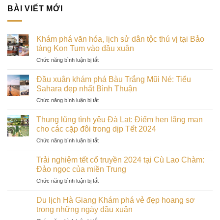
BÀI VIẾT MỚI
Khám phá văn hóa, lịch sử dân tộc thú vị tại Bảo
tàng Kon Tum vào đầu xuân
ở
Chức năng bình luận bị tắt
Khám
phá
Đầu xuân khám phá Bàu Trắng Mũi Né: Tiểu
văn
Sahara đẹp nhất Bình Thuận
hóa,
ở
Chức năng bình luận bị tắt
lịch
Đầu
sử
xuân
dân
Thung lũng tình yêu Đà Lạt: Điểm hẹn lãng mạn
khám
tộc
cho các cặp đôi trong dịp Tết 2024
phá
thú
ở
Chức năng bình luận bị tắt
Bàu
vị
Thung
Trắng
tại
lũng
Mũi
Trải nghiệm tết cổ truyền 2024 tại Cù Lao Chàm:
Bảo
tình
Né:
Đảo ngọc của miền Trung
tàng
yêu
Tiểu
Kon
ở
Chức năng bình luận bị tắt
Đà
Sahara
Tum
Trải
Lạt:
đẹp
vào
nghiệm
Điểm
Du lịch Hà Giang Khám phá vẻ đẹp hoang sơ
nhất
đầu
tết
hẹn
trong những ngày đầu xuân
Bình
xuân
cổ
lãng
Thuận