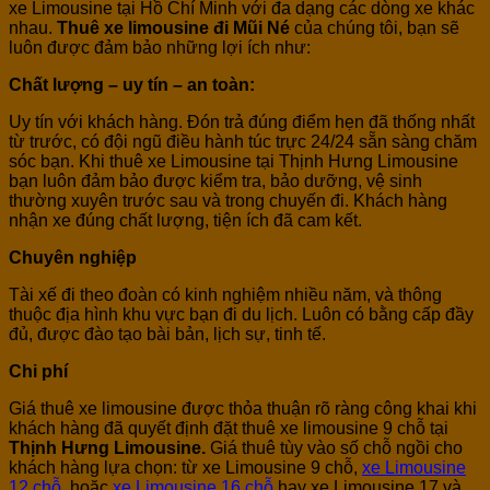
xe Limousine tại Hồ Chí Minh với đa dạng các dòng xe khác
nhau.
Thuê xe limousine đi Mũi Né
của chúng tôi, bạn sẽ
luôn được đảm bảo những lợi ích như:
Chất lượng – uy tín – an toàn:
Uy tín với khách hàng. Đón trả đúng điểm hẹn đã thống nhất
từ trước, có đội ngũ điều hành túc trực 24/24 sẵn sàng chăm
sóc bạn. Khi thuê xe Limousine tại Thịnh Hưng Limousine
bạn luôn đảm bảo được kiểm tra, bảo dưỡng, vệ sinh
thường xuyên trước sau và trong chuyến đi. Khách hàng
nhận xe đúng chất lượng, tiện ích đã cam kết.
Chuyên nghiệp
Tài xế đi theo đoàn có kinh nghiệm nhiều năm, và thông
thuộc địa hình khu vực bạn đi du lịch. Luôn có bằng cấp đầy
đủ, được đào tạo bài bản, lịch sự, tinh tế.
Chi phí
Giá thuê xe limousine được thỏa thuận rõ ràng công khai khi
khách hàng đã quyết định đặt thuê xe limousine 9 chỗ tại
Thịnh Hưng Limousine.
Giá thuê tùy vào số chỗ ngồi cho
khách hàng lựa chọn: từ xe Limousine 9 chỗ,
xe Limousine
12 chỗ
, hoặc
xe Limousine 16 chỗ
hay xe Limousine 17 và