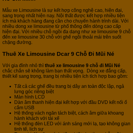
Mẫu xe Limousine là sự kết hợp công nghệ cao, hiện đại,
sang trọng nhất hiện nay. Nội thất được kết hợp nhiều tiện
ích mà khách hàng đang cần cho chuyến hành trình dài. Với
nhiều dong xe limousine từ phổ thông đến dòng cao cấp
hiện đại. Với nhiều chỗ ngồi đa dạng như xe limousine 9 chỗ
đến xe limousine 30 chỗ với ghế ngồi thoải mái trên suốt
chặng đường.
Thuê Xe Limousine Dcar 9 Chỗ Đi Mũi Né
Với gia đình nhỏ thì
thuê xe limousine 9 chỗ đi Mũi Né
chắc chắn sẽ không làm bạn thất vọng.
Dòng xe đẳng cấp,
thiết kế sang trọng, trang bị nhiều tiện ích tích hợp bao gồm:
Tất cả các ghế đều trang bị dây an toàn độc lập, ngả
lưng góc riêng biệt
Màn hình LCD
Dàn âm thanh hiện đại kết hợp với đầu DVD kết nối ổ
cắm USB
Hệ thống vách ngăn tách biệt, cách âm giữa khoang
hành khách với tài xế
Hệ thống đèn LED với ánh sáng mới lạ, tạo không gian
tinh tế, lịch sự