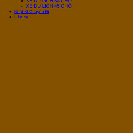
XE DU LỊCH 34 CHỖ
XE DU LỊCH 45 CHỖ
Nhật Kí Chuyến Đi
Liên hệ