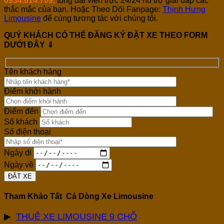
0934.814.709
,
tổng đài viên trực 24/24 hỗ trợ giải đáp các
thắc mắc của bạn. Hoặc Theo Dõi Fanpage:
Thịnh Hưng
Limousine
để cùng tương tác với chúng tôi.
QUÝ KHÁCH CÓ THỂ ĐĂNG KÝ ĐẶT XE THEO FORM
DƯỚI ĐÂY ⇓
Tên khách hàng
Điểm khởi hành
Điểm đến
Số khách
Số điện thoại
Ngày đi
Ngày về
Tham Khảo Tất Cả Dòng Xe Limousine
▶
THUÊ XE LIMOUSINE 9 CHỖ