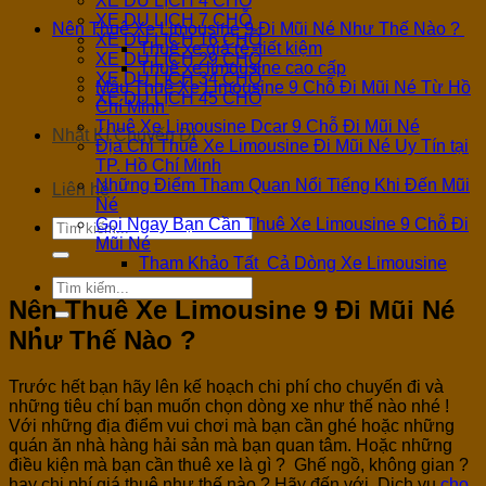
XE DU LỊCH 4 CHỖ
XE DU LỊCH 7 CHỖ
Nên Thuê Xe Limousine 9 Đi Mũi Né Như Thế Nào ?
XE DU LỊCH 16 CHỖ
Thuê xe giá rẻ, tiết kiệm
XE DU LỊCH 29 CHỖ
Thuê xe limousine cao cấp
XE DU LỊCH 34 CHỖ
Mẫu Thuê Xe Limousine 9 Chỗ Đi Mũi Né Từ Hồ
XE DU LỊCH 45 CHỖ
Chí Minh
Thuê Xe Limousine Dcar 9 Chỗ Đi Mũi Né
Nhật Kí Chuyến Đi
Địa Chỉ Thuê Xe Limousine Đi Mũi Né Uy Tín tại
TP. Hồ Chí Minh
Những Điểm Tham Quan Nổi Tiếng Khi Đến Mũi
Liên hệ
Né
Gọi Ngay Bạn Cần Thuê Xe Limousine 9 Chỗ Đi
Mũi Né
Tham Khảo Tất Cả Dòng Xe Limousine
Nên Thuê Xe Limousine 9 Đi Mũi Né
Như Thế Nào ?
Trước hết bạn hãy lên kế hoạch chi phí cho chuyến đi và
những tiêu chí bạn muốn chọn dòng xe như thế nào nhé !
Với những địa điểm vui chơi mà bạn cần ghé hoặc những
quán ăn nhà hàng hải sản mà bạn quan tâm. Hoặc những
điều kiện mà bạn cần thuê xe là gì ? Ghế ngồ, không gian ?
hay chi phí giá thuê như thế nào ? Hãy đến với Dịch vụ
cho