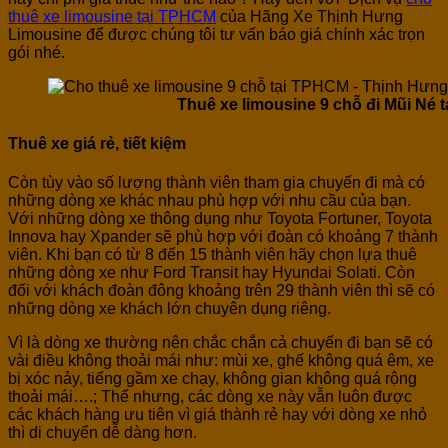
thuê xe limousine tại TPHCM
của Hãng Xe Thịnh Hưng
Limousine để được chúng tôi tư vấn báo giá chính xác trọn
gói nhé.
Thuê xe limousine 9 chỗ đi Mũi Né 
Thuê xe giá rẻ, tiết kiệm
Còn tùy vào số lượng thành viên tham gia chuyến đi mà có
những dòng xe khác nhau phù hợp với nhu cầu của bạn.
Với những dòng xe thông dụng như Toyota Fortuner, Toyota
Innova hay Xpander sẽ phù hợp với đoàn có khoảng 7 thành
viên. Khi bạn có từ 8 đến 15 thành viên hãy chọn lựa thuê
những dòng xe như Ford Transit hay Hyundai Solati. Còn
đối với khách đoàn đông khoảng trên 29 thành viên thì sẽ có
những dòng xe khách lớn chuyên dụng riêng.
Vì là dòng xe thường nên chắc chắn cả chuyến đi bạn sẽ có
vài điều không thoải mái như: mùi xe, ghế không quá êm, xe
bị xóc nảy, tiếng gầm xe chạy, không gian không quá rộng
thoải mái….; Thế nhưng, các dòng xe này vẫn luôn được
các khách hàng ưu tiên vì giá thành rẻ hay với dòng xe nhỏ
thì di chuyển dễ dàng hơn.