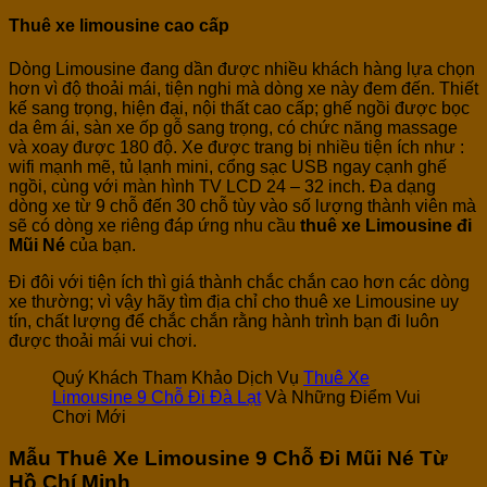
Thuê xe limousine cao cấp
Dòng Limousine đang dần được nhiều khách hàng lựa chọn
hơn vì độ thoải mái, tiện nghi mà dòng xe này đem đến. Thiết
kế sang trọng, hiện đại, nội thất cao cấp; ghế ngồi được bọc
da êm ái, sàn xe ốp gỗ sang trọng, có chức năng massage
và xoay được 180 độ. Xe được trang bị nhiều tiện ích như :
wifi mạnh mẽ, tủ lạnh mini, cổng sạc USB ngay cạnh ghế
ngồi, cùng với màn hình TV LCD 24 – 32 inch. Đa dạng
dòng xe từ 9 chỗ đến 30 chỗ tùy vào số lượng thành viên mà
sẽ có dòng xe riêng đáp ứng nhu cầu
thuê xe Limousine đi
Mũi Né
của bạn.
Đi đôi với tiện ích thì giá thành chắc chắn cao hơn các dòng
xe thường; vì vậy hãy tìm địa chỉ cho thuê xe Limousine uy
tín, chất lượng để chắc chắn rằng hành trình bạn đi luôn
được thoải mái vui chơi.
Quý Khách Tham Khảo Dịch Vụ
Thuê Xe
Limousine 9 Chỗ Đi Đà Lạt
Và Những Điểm Vui
Chơi Mới
Mẫu Thuê Xe Limousine 9 Chỗ Đi Mũi Né Từ
Hồ Chí Minh