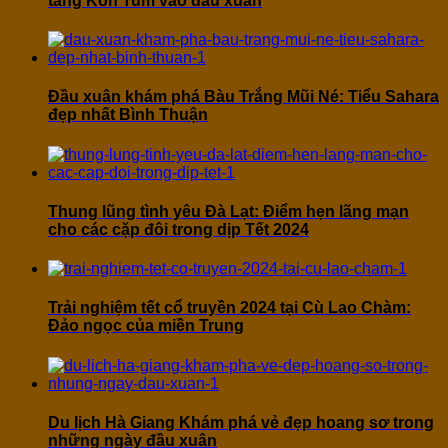
tàng Kon Tum vào đầu xuân
Đầu xuân khám phá Bàu Trắng Mũi Né: Tiểu Sahara
đẹp nhất Bình Thuận
Thung lũng tình yêu Đà Lạt: Điểm hẹn lãng mạn
cho các cặp đôi trong dịp Tết 2024
Trải nghiệm tết cổ truyền 2024 tại Cù Lao Chàm:
Đảo ngọc của miền Trung
Du lịch Hà Giang Khám phá vẻ đẹp hoang sơ trong
những ngày đầu xuân