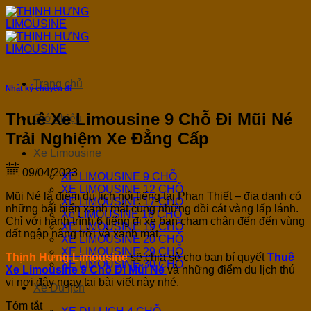
Bỏ
qua
nội
dung
Trang chủ
Nhật ký chuyến đi
Thuê Xe Limousine 9 Chỗ Đi Mũi Né
Giới thiệu
Trải Nghiệm Xe Đẳng Cấp
Xe Limousine
09/04/2023
XE LIMOUSINE 9 CHỖ
XE LIMOUSINE 12 CHỖ
Mũi Né là điểm du lịch nổi tiếng tại Phan Thiết – địa danh có
XE LIMOUSINE 17 CHỖ
những bãi biển xanh mát cùng những đồi cát vàng lấp lánh.
Xe LIMOUSINE 16 CHỖ
Chỉ với hành trình 6 tiếng đi xe bạn chạm chân đến đến vùng
XE LIMOUSINE 19 CHỖ
đất ngập nắng trời và xanh mát.
XE LIMOUSINE 20 CHỖ
XE LIMOUSINE 29 CHỖ
Thịnh Hưng Limousine
sẽ chia sẻ cho bạn bí quyết
T
huê
XE LIMOUSINE 30 CHỖ
Xe Limousine 9 Chỗ Đi Mũi Né
và những điểm du lịch thú
vị nơi đây ngay tại bài viết này nhé.
Xe Du lịch
Tóm tắt