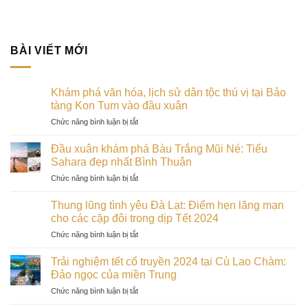
BÀI VIẾT MỚI
Khám phá văn hóa, lịch sử dân tộc thú vị tại Bảo
tàng Kon Tum vào đầu xuân
ở
Chức năng bình luận bị tắt
Khám
phá
Đầu xuân khám phá Bàu Trắng Mũi Né: Tiểu
văn
Sahara đẹp nhất Bình Thuận
hóa,
ở
Chức năng bình luận bị tắt
lịch
Đầu
sử
xuân
dân
Thung lũng tình yêu Đà Lạt: Điểm hẹn lãng mạn
khám
tộc
cho các cặp đôi trong dịp Tết 2024
phá
thú
ở
Chức năng bình luận bị tắt
Bàu
vị
Thung
Trắng
tại
lũng
Mũi
Trải nghiệm tết cổ truyền 2024 tại Cù Lao Chàm:
Bảo
tình
Né:
Đảo ngọc của miền Trung
tàng
yêu
Tiểu
Kon
ở
Chức năng bình luận bị tắt
Đà
Sahara
Tum
Trải
Lạt:
đẹp