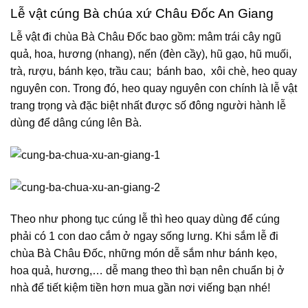
Lễ vật cúng Bà chúa xứ Châu Đốc An Giang
Lễ vật đi chùa Bà Châu Đốc bao gồm: mâm trái cây ngũ
quả, hoa, hương (nhang), nến (đèn cầy), hũ gạo, hũ muối,
trà, rượu, bánh kẹo, trầu cau; bánh bao, xôi chè, heo quay
nguyên con. Trong đó, heo quay nguyên con chính là lễ vật
trang trọng và đặc biệt nhất được số đông người hành lễ
dùng để dâng cúng lên Bà.
Theo như phong tục cúng lễ thì heo quay dùng để cúng
phải có 1 con dao cắm ở ngay sống lưng. Khi sắm lễ đi
chùa Bà Châu Đốc, những món dễ sắm như bánh kẹo,
hoa quả, hương,… dễ mang theo thì bạn nên chuẩn bị ở
nhà để tiết kiệm tiền hơn mua gần nơi viếng bạn nhé!