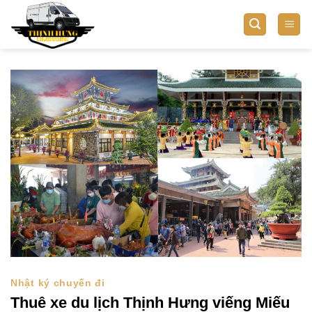
Bỏ
qua
nội
dung
Nhật ký chuyến đi
Thuê xe du lịch Thịnh Hưng viếng Miếu