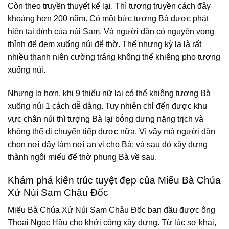
Còn theo truyền thuyết kể lại. Thì tương truyền cách đây
khoảng hơn 200 năm. Có một bức tượng Bà được phát
hiện tại đỉnh của núi Sam. Và người dân có nguyện vọng
thỉnh để đem xuống núi để thờ. Thế nhưng kỳ lạ là rất
nhiều thanh niên cường tráng không thể khiêng pho tượng
xuống núi.
Nhưng lạ hơn, khi 9 thiếu nữ lại có thể khiêng tượng Bà
xuống núi 1 cách dễ dàng. Tuy nhiên chỉ đến được khu
vực chân núi thì tượng Bà lại bỗng dưng nặng trịch và
không thể di chuyển tiếp được nữa. Vì vậy mà người dân
chọn nơi đây làm nơi an vị cho Bà; và sau đó xây dựng
thành ngôi miếu để thờ phụng Bà về sau.
Khám phá kiến trúc tuyệt đẹp của Miếu Bà Chúa
Xứ Núi Sam Châu Đốc
Miếu Bà Chúa Xứ Núi Sam Châu Đốc ban đầu được ông
Thoại Ngọc Hầu cho khởi công xây dựng. Từ lúc sơ khai,