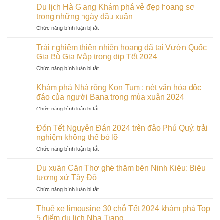
vào
nghiệm
Điểm
Du lịch Hà Giang Khám phá vẻ đẹp hoang sơ
nhất
đầu
tết
hẹn
trong những ngày đầu xuân
Bình
xuân
cổ
lãng
Thuận
ở
Chức năng bình luận bị tắt
truyền
mạn
Du
2024
cho
lịch
tại
Trải nghiệm thiên nhiên hoang dã tại Vườn Quốc
các
Hà
Cù
Gia Bù Gia Mập trong dịp Tết 2024
cặp
Giang
Lao
đôi
ở
Chức năng bình luận bị tắt
Khám
Chàm:
trong
Trải
phá
Đảo
dịp
nghiệm
vẻ
Khám phá Nhà rông Kon Tum : nét văn hóa độc
ngọc
Tết
thiên
đẹp
đáo của người Bana trong mùa xuân 2024
của
2024
nhiên
hoang
miền
ở
Chức năng bình luận bị tắt
hoang
sơ
Trung
Khám
dã
trong
phá
tại
Đón Tết Nguyên Đán 2024 trên đảo Phú Quý: trải
những
Nhà
Vườn
nghiệm không thể bỏ lỡ
ngày
rông
Quốc
đầu
ở
Chức năng bình luận bị tắt
Kon
Gia
xuân
Đón
Tum
Bù
Tết
:
Du xuân Cần Thơ ghé thăm bến Ninh Kiều: Biểu
Gia
Nguyên
nét
tượng xứ Tây Đô
Mập
Đán
văn
trong
ở
Chức năng bình luận bị tắt
2024
hóa
dịp
Du
trên
độc
Tết
xuân
đảo
Thuê xe limousine 30 chỗ Tết 2024 khám phá Top
đáo
2024
Cần
Phú
5 điểm du lịch Nha Trang
của