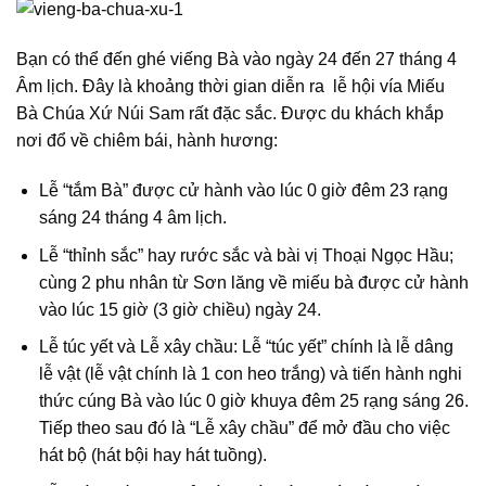
Bạn có thể đến ghé viếng Bà vào ngày 24 đến 27 tháng 4
Âm lịch. Đây là khoảng thời gian diễn ra lễ hội vía Miếu
Bà Chúa Xứ Núi Sam rất đặc sắc. Được du khách khắp
nơi đổ về chiêm bái, hành hương:
Lễ “tắm Bà” được cử hành vào lúc 0 giờ đêm 23 rạng
sáng 24 tháng 4 âm lịch.
Lễ “thỉnh sắc” hay rước sắc và bài vị Thoại Ngọc Hầu;
cùng 2 phu nhân từ Sơn lăng về miếu bà được cử hành
vào lúc 15 giờ (3 giờ chiều) ngày 24.
Lễ túc yết và Lễ xây chầu: Lễ “túc yết” chính là lễ dâng
lễ vật (lễ vật chính là 1 con heo trắng) và tiến hành nghi
thức cúng Bà vào lúc 0 giờ khuya đêm 25 rạng sáng 26.
Tiếp theo sau đó là “Lễ xây chầu” để mở đầu cho việc
hát bộ (hát bội hay hát tuồng).