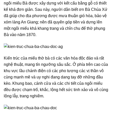
ngôi miếu Bà được xây dựng với kết cấu bằng gỗ có thiết
kế khá đơn giản. Sau này, người dân biết ơn Bà Chúa Xứ
đã giúp cho địa phương được mưa thuận gió hòa, bảo vệ
xóm làng An Giang; nên đã quyên góp tiền và dựng lên
một ngôi miếu khá khang trang và chỉn chu để thờ phụng
Bà vào năm 1870.
Kiến trúc của miếu thờ bà có các văn hóa độc đáo và rất
nghệ thuật, mang tín ngưỡng sâu sắc. Ở phía trên cao của
khu vực lầu chánh điện có các pho tượng các vị thần vô
cùng mạnh mẽ và uy nghi đang dang tay đỡ những đầu
kèo. Khung bao, cánh cửa và các chi tiết của ngôi miếu
đều được chạm trổ, khắc, lộng hết sức tinh xảo và vô cùng
lộng lẫy, trang nghiêm.