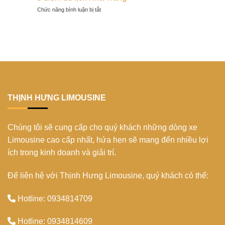
Thơ
Quý:
người
ở
Chức năng bình luận bị tắt
ghé
trải
Bana
Thuê
thăm
nghiệm
trong
xe
bến
không
mùa
limousine
Ninh
thể
xuân
30
Kiều:
bỏ
2024
chỗ
Biểu
lỡ
Tết
tượng
2024
xứ
khám
Tây
phá
Đô
Top
THỊNH HƯNG LIMOUSINE
5
điểm
du
Chúng tôi sẽ cung cấp cho quý khách những dòng xe
lịch
Nha
Limousine cao cấp nhất, hứa hẹn sẽ mang đến nhiều lợi
Trang
ích trong kinh doanh và giải trí.
Để liên hệ với Thịnh Hưng Limousine, quý khách có thể:
Hotline: 0934814709
Hotline: 0934814609