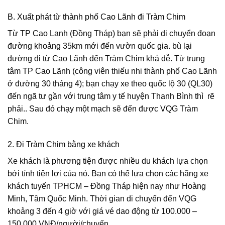
B. Xuất phát từ thành phố Cao Lãnh đi Tràm Chim
Từ TP Cao Lanh (Đồng Tháp) bạn sẽ phải di chuyển đoạn
đường khoảng 35km mới đến vườn quốc gia. bù lại
đường đi từ Cao Lãnh đến Tràm Chim khá dễ. Từ trung
tâm TP Cao Lãnh (công viên thiếu nhi thành phố Cao Lãnh
ở đường 30 tháng 4); bạn chạy xe theo quốc lộ 30 (QL30)
đến ngã tư gần với trung tâm y tế huyện Thanh Bình thì rẽ
phải.. Sau đó chạy một mạch sẽ đến được VQG Tràm
Chim.
2. Đi Tràm Chim bằng xe khách
Xe khách là phương tiện được nhiều du khách lựa chọn
bởi tính tiện lợi của nó. Bạn có thể lựa chọn các hãng xe
khách tuyến TPHCM – Đồng Tháp hiện nay như Hoàng
Minh, Tâm Quốc Minh. Thời gian di chuyển đến VQG
khoảng 3 đến 4 giờ với giá vé dao động từ 100.000 –
150.000 VNĐ/người/chuyến.