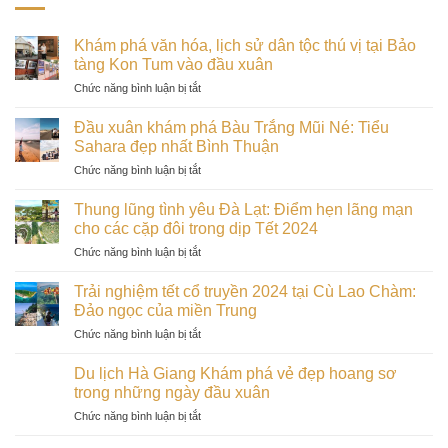
Khám phá văn hóa, lịch sử dân tộc thú vị tại Bảo
tàng Kon Tum vào đầu xuân
ở
Chức năng bình luận bị tắt
Khám
phá
Đầu xuân khám phá Bàu Trắng Mũi Né: Tiểu
văn
Sahara đẹp nhất Bình Thuận
hóa,
ở
Chức năng bình luận bị tắt
lịch
Đầu
sử
xuân
dân
Thung lũng tình yêu Đà Lạt: Điểm hẹn lãng mạn
khám
tộc
cho các cặp đôi trong dịp Tết 2024
phá
thú
ở
Chức năng bình luận bị tắt
Bàu
vị
Thung
Trắng
tại
lũng
Mũi
Trải nghiệm tết cổ truyền 2024 tại Cù Lao Chàm:
Bảo
tình
Né:
Đảo ngọc của miền Trung
tàng
yêu
Tiểu
Kon
ở
Chức năng bình luận bị tắt
Đà
Sahara
Tum
Trải
Lạt:
đẹp
vào
nghiệm
Điểm
Du lịch Hà Giang Khám phá vẻ đẹp hoang sơ
nhất
đầu
tết
hẹn
trong những ngày đầu xuân
Bình
xuân
cổ
lãng
Thuận
ở
Chức năng bình luận bị tắt
truyền
mạn
Du
2024
cho