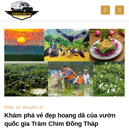
Bỏ
qua
nội
dung
Nhật ký chuyến đi
Khám phá vẻ đẹp hoang dã của vườn
quốc gia Tràm Chim Đồng Tháp