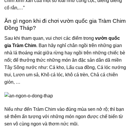
chim xinh xắn của một số loài như cồng cộc, điêng điểng
cổ rắn,…”
Ăn gì ngon khi đi chơi vườn quốc gia Tràm Chim
Đồng Tháp?
Sau khi tham quan, vui chơi các điểm trong
vườn quốc
gia Tràm Chim
. Bạn hãy nghỉ chân ngồi trên những gian
nhà lá thoáng mát giữa rừng hay ngồi trên những chiếc bè
nổi; để thưởng thức những món ăn đặc sản dân dã miền
Tây Sông nước như: Cá kho, Lẩu cua đồng, Cá lóc nướng
trui, Lươn um sả, Khô cá lóc, khô cá trèn, Chả cá chiên
giòn, …
Nếu như đến Tràm Chim vào đúng mùa sen nở rộ; thì bạn
sẽ thêm ấn tượng với những món ngon được chế biến từ
sen vô cùng ngon và thơm nức mũi.