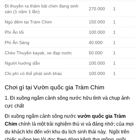
Đi thuyền ra thăm bãi chim đang sinh
270.000
1
sản (1 năm 1 lần)
Ngủ đêm tại Tràm Chim
150.000
1
Phí Ăn tối
100.000
1
Phí Ăn Sáng
40.000
1
Chèo Thuyền kayak, xe đạp nước
50.000
1
Người hướng dẫn
100.000
1
Chi phí có thể phát sinh khác
100.000
1
Chơi gì tại Vườn quốc gia Tràm Chim
1. Đi xuồng ngắm cảnh sông nước hữu tình và chụp ảnh
cực chất
Đi xuồng ngắm cảnh sông nước
vườn quốc gia Tràm
Chim
chính là một trải nghiệm thú vị và đáng nhớ; của mọi
du khách khi đến với khu du lịch sinh thái này. Ngồi trên
chiếc xuồng len lỏi dọc theo dòng kênh thơ mộng, ngồi