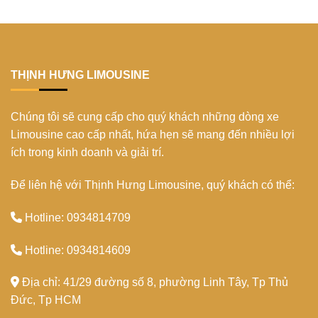
Kiều:
bỏ
2024
chỗ
Biểu
lỡ
Tết
tượng
2024
xứ
khám
Tây
phá
Đô
Top
THỊNH HƯNG LIMOUSINE
5
điểm
du
Chúng tôi sẽ cung cấp cho quý khách những dòng xe
lịch
Nha
Limousine cao cấp nhất, hứa hẹn sẽ mang đến nhiều lợi
Trang
ích trong kinh doanh và giải trí.
Để liên hệ với Thịnh Hưng Limousine, quý khách có thể:
Hotline: 0934814709
Hotline: 0934814609
Địa chỉ: 41/29 đường số 8, phường Linh Tây, Tp Thủ
Đức, Tp HCM