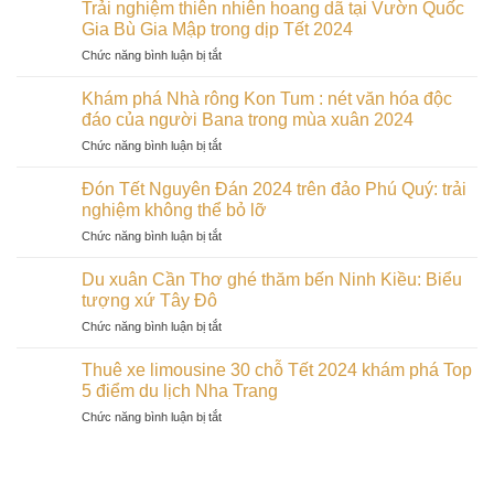
lịch
tại
Trải nghiệm thiên nhiên hoang dã tại Vườn Quốc
các
Hà
Cù
Gia Bù Gia Mập trong dịp Tết 2024
cặp
Giang
Lao
đôi
ở
Chức năng bình luận bị tắt
Khám
Chàm:
trong
Trải
phá
Đảo
dịp
nghiệm
vẻ
Khám phá Nhà rông Kon Tum : nét văn hóa độc
ngọc
Tết
thiên
đẹp
đáo của người Bana trong mùa xuân 2024
của
2024
nhiên
hoang
miền
ở
Chức năng bình luận bị tắt
hoang
sơ
Trung
Khám
dã
trong
phá
tại
Đón Tết Nguyên Đán 2024 trên đảo Phú Quý: trải
những
Nhà
Vườn
nghiệm không thể bỏ lỡ
ngày
rông
Quốc
đầu
ở
Chức năng bình luận bị tắt
Kon
Gia
xuân
Đón
Tum
Bù
Tết
:
Du xuân Cần Thơ ghé thăm bến Ninh Kiều: Biểu
Gia
Nguyên
nét
tượng xứ Tây Đô
Mập
Đán
văn
trong
ở
Chức năng bình luận bị tắt
2024
hóa
dịp
Du
trên
độc
Tết
xuân
đảo
Thuê xe limousine 30 chỗ Tết 2024 khám phá Top
đáo
2024
Cần
Phú
5 điểm du lịch Nha Trang
của
Thơ
Quý:
người
ở
Chức năng bình luận bị tắt
ghé
trải
Bana
Thuê
thăm
nghiệm
trong
xe
bến
không
mùa
limousine
Ninh
thể
xuân
30