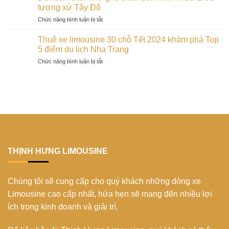
Nguyên
nét
tượng xứ Tây Đô
Mập
Đán
văn
trong
ở
Chức năng bình luận bị tắt
2024
hóa
dịp
Du
trên
độc
Tết
xuân
đảo
Thuê xe limousine 30 chỗ Tết 2024 khám phá Top
đáo
2024
Cần
Phú
5 điểm du lịch Nha Trang
của
Thơ
Quý:
người
ở
Chức năng bình luận bị tắt
ghé
trải
Bana
Thuê
thăm
nghiệm
trong
xe
bến
không
mùa
limousine
Ninh
thể
xuân
30
Kiều:
bỏ
2024
chỗ
Biểu
lỡ
Tết
tượng
2024
xứ
khám
Tây
phá
Đô
Top
THỊNH HƯNG LIMOUSINE
5
điểm
du
Chúng tôi sẽ cung cấp cho quý khách những dòng xe
lịch
Nha
Limousine cao cấp nhất, hứa hẹn sẽ mang đến nhiều lợi
Trang
ích trong kinh doanh và giải trí.