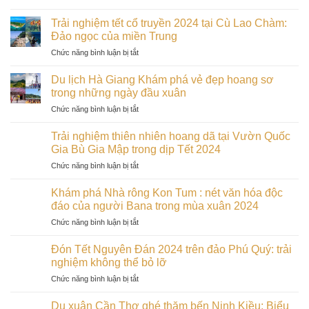
Thung
Trắng
tại
lũng
Mũi
Trải nghiệm tết cổ truyền 2024 tại Cù Lao Chàm:
Bảo
tình
Né:
Đảo ngọc của miền Trung
tàng
yêu
Tiểu
Kon
ở
Chức năng bình luận bị tắt
Đà
Sahara
Tum
Trải
Lạt:
đẹp
vào
nghiệm
Điểm
Du lịch Hà Giang Khám phá vẻ đẹp hoang sơ
nhất
đầu
tết
hẹn
trong những ngày đầu xuân
Bình
xuân
cổ
lãng
Thuận
ở
Chức năng bình luận bị tắt
truyền
mạn
Du
2024
cho
lịch
tại
Trải nghiệm thiên nhiên hoang dã tại Vườn Quốc
các
Hà
Cù
Gia Bù Gia Mập trong dịp Tết 2024
cặp
Giang
Lao
đôi
ở
Chức năng bình luận bị tắt
Khám
Chàm:
trong
Trải
phá
Đảo
dịp
nghiệm
vẻ
Khám phá Nhà rông Kon Tum : nét văn hóa độc
ngọc
Tết
thiên
đẹp
đáo của người Bana trong mùa xuân 2024
của
2024
nhiên
hoang
miền
ở
Chức năng bình luận bị tắt
hoang
sơ
Trung
Khám
dã
trong
phá
tại
Đón Tết Nguyên Đán 2024 trên đảo Phú Quý: trải
những
Nhà
Vườn
nghiệm không thể bỏ lỡ
ngày
rông
Quốc
đầu
ở
Chức năng bình luận bị tắt
Kon
Gia
xuân
Đón
Tum
Bù
Tết
:
Du xuân Cần Thơ ghé thăm bến Ninh Kiều: Biểu
Gia