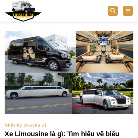
Bỏ
qua
nội
dung
Nhật ký chuyến đi
Xe Limousine là gì: Tìm hiểu về biểu