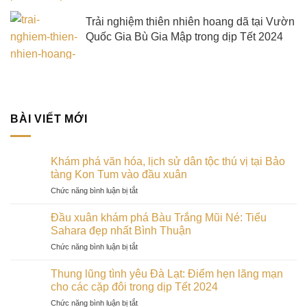
Trải nghiệm thiên nhiên hoang dã tại Vườn
Quốc Gia Bù Gia Mập trong dịp Tết 2024
BÀI VIẾT MỚI
Khám phá văn hóa, lịch sử dân tộc thú vị tại Bảo
tàng Kon Tum vào đầu xuân
ở
Chức năng bình luận bị tắt
Khám
phá
Đầu xuân khám phá Bàu Trắng Mũi Né: Tiểu
văn
Sahara đẹp nhất Bình Thuận
hóa,
ở
Chức năng bình luận bị tắt
lịch
Đầu
sử
xuân
dân
Thung lũng tình yêu Đà Lạt: Điểm hẹn lãng mạn
khám
tộc
cho các cặp đôi trong dịp Tết 2024
phá
thú
ở
Chức năng bình luận bị tắt
Bàu
vị